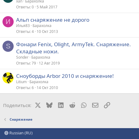
xan
Барахолка
Ответы
0
5 Май 2017
Альп снаряжение не дорого
И
Илья83
Барахолка
Ответы
4
10 Окт 2013
Фонари Fenix, Olight, ArmyTek. Снаряжение.
S
Складные ножи.
Sonder
Барахолка
Ответы
79
12 Авг 2019
Сноуборды Arbor 2010 и снаряжение!
Litium
Барахолка
Ответы
6
14 Окт 2010
X
Bluesky
LinkedIn
Reddit
WhatsApp
Электронная поч
Ссылка
Поделиться:
Снаряжение
Russian (RU)