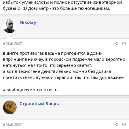
избыток углекислоты и полное отсуствие животворной
буквы O. ;D Дозиметр - это больше техногещикам.
Nikolay
6 Май 2007
#3
в дигге противогаз весьма пригодится а дозик
впринципе никчеу. в городской подземле мало вероятно
наткнуться на что-то что серьезно светит.
а вот в техногене действиельно можно без дозика
посетить сеанс лучевой терапии. так что там доз ввжнее
а вообще нужно и то и то
Страшный Зверь
6 Май 2007
#4