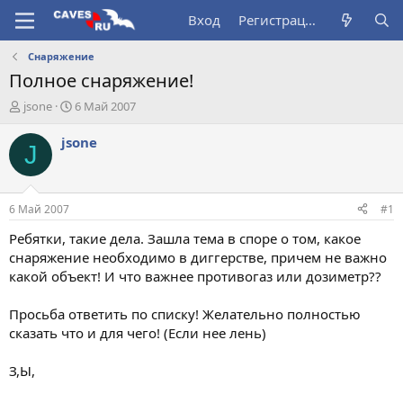
Вход
Регистрация
Снаряжение
Полное снаряжение!
А
Д
jsone
6 Май 2007
в
а
т
т
jsone
J
о
а
р
н
т
а
е
ч
6 Май 2007
#1
м
а
ы
л
Ребятки, такие дела. Зашла тема в споре о том, какое
а
снаряжение необходимо в диггерстве, причем не важно
какой объект! И что важнее противогаз или дозиметр??
Просьба ответить по списку! Желательно полностью
сказать что и для чего! (Если нее лень)
З,Ы,