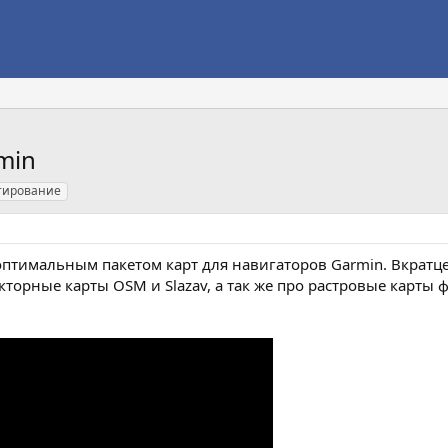
min
тирование
птимальным пакетом карт для навигаторов Garmin. Вкратце
кторные карты OSM и Slazav, а так же про растровые карты ф