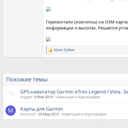
Горизонтали (изогипсы) на OSM карта
информации о высотах. Решается уст
Alone Stalker
Р
е
а
к
ц
и
Похожие темы
и
:
GPS-навигатор Garmin eTrex Legend / Vista.
Arigato
9 Янв 2019
Навигация и Картография
Карты для Garmin
M
morcarch
26 Мар 2012
Навигация и Картография