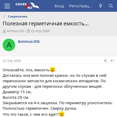
Вход
Регистрация
Снаряжение
Полезная герметичная емкость...
А
Д
Animus-DG
22 Апр 2006
в
а
т
т
Animus-DG
A
о
а
р
н
т
а
е
ч
22 Апр 2006
#1
м
а
ы
л
Опознайте, плз, емкость
а
Досталась она мне полная краски, но по слухам в ней
переносили запчасти для космических аппаратов. По
другим слухам - для переноски облученных вещей.
Диаметр 15 см.
Высота 28 см.
Закрывается на 4-е защелки. По периметру уплотнитель.
Полностью герметичен. Сверху ручка.
Что это такое, с чем его едят?