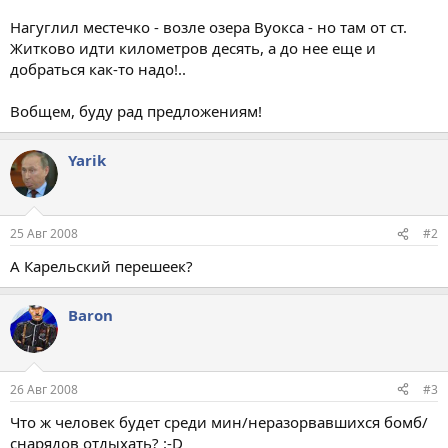
Нагуглил местечко - возле озера Вуокса - но там от ст.
Житково идти километров десять, а до нее еще и
добраться как-то надо!..
Вобщем, буду рад предложениям!
Yarik
25 Авг 2008
#2
А Карельский перешеек?
Baron
26 Авг 2008
#3
Что ж человек будет среди мин/неразорвавшихся бомб/
снарядов отдыхать? :-D