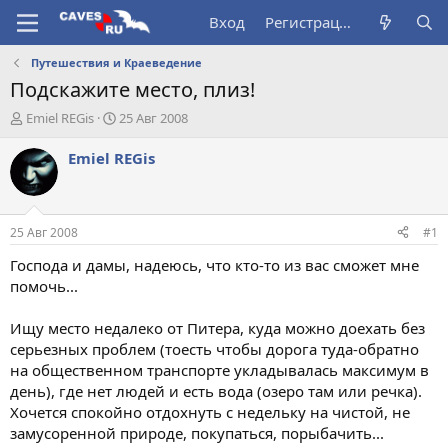
Вход
Регистрация
Путешествия и Краеведение
Подскажите место, плиз!
А
Д
Emiel REGis
25 Авг 2008
в
а
т
т
Emiel REGis
о
а
р
н
т
а
е
ч
25 Авг 2008
#1
м
а
ы
л
Господа и дамы, надеюсь, что кто-то из вас сможет мне
а
помочь...
Ищу место недалеко от Питера, куда можно доехать без
серьезных проблем (тоесть чтобы дорога туда-обратно
на общественном транспорте укладывалась максимум в
день), где нет людей и есть вода (озеро там или речка).
Хочется спокойно отдохнуть с недельку на чистой, не
замусоренной природе, покупаться, порыбачить...