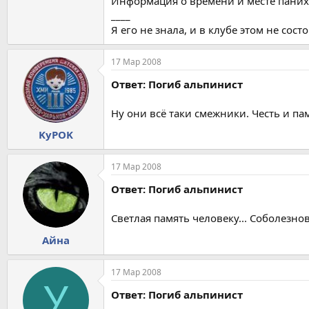
Информация о времени и месте паних
____
Я его не знала, и в клубе этом не сост
17 Мар 2008
Ответ: Погиб альпинист
Ну они всё таки смежники. Честь и пам
KyPOK
17 Мар 2008
Ответ: Погиб альпинист
Светлая память человеку... Соболезно
Айна
17 Мар 2008
У
Ответ: Погиб альпинист