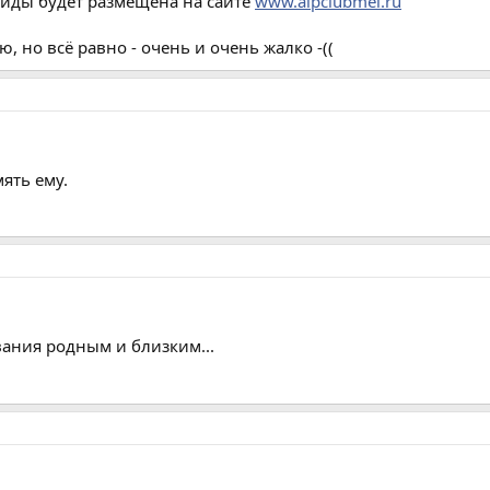
иды будет размещена на сайте
www.alpclubmei.ru
ою, но всё равно - очень и очень жалко -((
ять ему.
вания родным и близким...