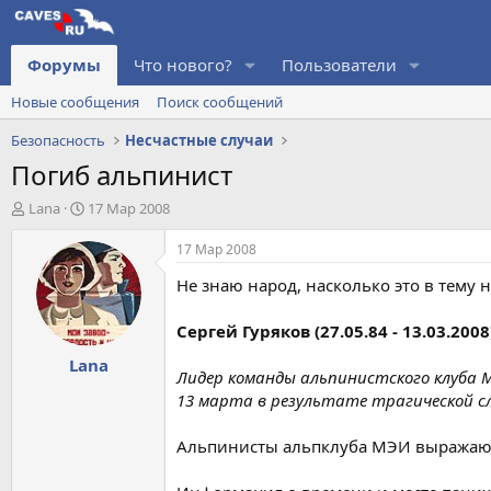
Форумы
Что нового?
Пользователи
Новые сообщения
Поиск сообщений
Безопасность
Несчастные случаи
Погиб альпинист
А
Д
Lana
17 Мар 2008
в
а
т
т
17 Мар 2008
о
а
Не знаю народ, насколько это в тему 
р
н
т
а
е
ч
Сергей Гуряков (27.05.84 - 13.03.2008
м
а
Lana
ы
л
Лидер команды альпинистского клуба 
а
13 марта в результате трагической с
Альпинисты альпклуба МЭИ выражают и