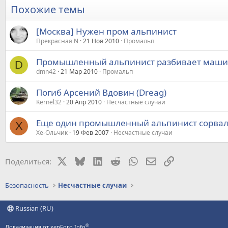
Похожие темы
[Москва] Нужен пром альпинист
Прекрасная N
21 Ноя 2010
Промальп
Промышленный альпинист разбивает машин
D
dmn42
21 Мар 2010
Промальп
Погиб Арсений Вдовин (Dreag)
Kernel32
20 Апр 2010
Несчастные случаи
Еще один промышленный альпинист сорвалс
Х
Хе-Ольчик
19 Фев 2007
Несчастные случаи
X
Bluesky
LinkedIn
Reddit
WhatsApp
Электронная почт
Ссылка
Поделиться:
Безопасность
Несчастные случаи
Russian (RU)
®
Локализация от xenForo.Info