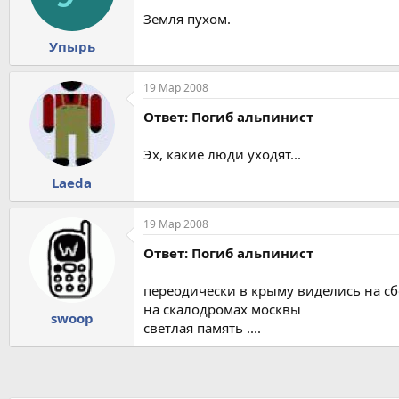
Земля пухом.
Упырь
19 Мар 2008
Ответ: Погиб альпинист
Эх, какие люди уходят...
Laeda
19 Мар 2008
Ответ: Погиб альпинист
переодически в крыму виделись на сбо
на скалодромах москвы
swoop
светлая память ....