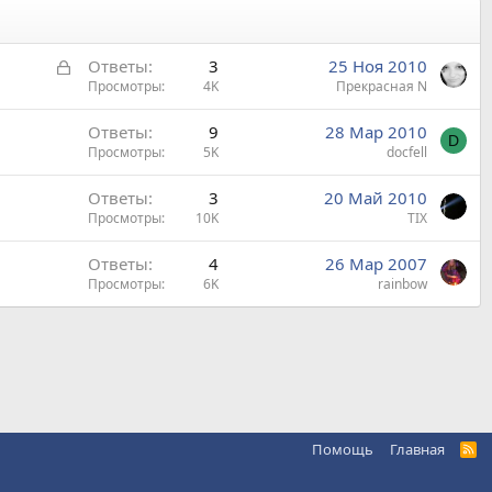
З
Ответы
3
25 Ноя 2010
а
Просмотры
4K
Прекрасная N
к
Ответы
9
28 Мар 2010
р
D
Просмотры
5K
docfell
ы
т
Ответы
3
20 Май 2010
а
Просмотры
10K
TIX
Ответы
4
26 Мар 2007
Просмотры
6K
rainbow
Помощь
Главная
R
S
S