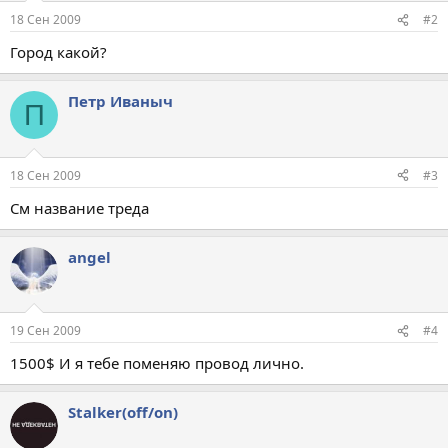
18 Сен 2009
#2
Город какой?
Петр Иваныч
П
18 Сен 2009
#3
См название треда
angel
19 Сен 2009
#4
1500$ И я тебе поменяю провод лично.
Stalker(off/on)