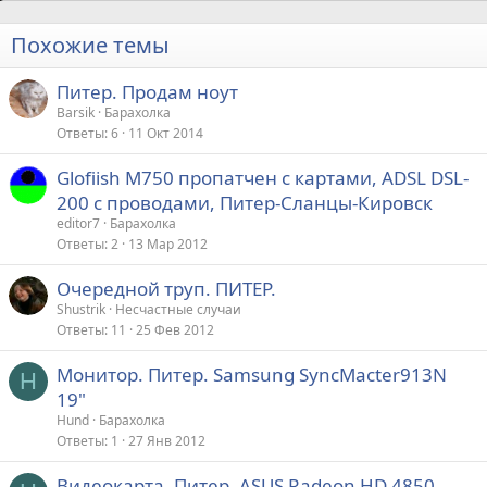
Похожие темы
Питер. Продам ноут
Barsik
Барахолка
Ответы
6
11 Окт 2014
Glofiish М750 пропатчен с картами, ADSL DSL-
200 с проводами, Питер-Сланцы-Кировск
editor7
Барахолка
Ответы
2
13 Мар 2012
Очередной труп. ПИТЕР.
Shustrik
Несчастные случаи
Ответы
11
25 Фев 2012
Монитор. Питер. Samsung SyncMacter913N
H
19"
Hund
Барахолка
Ответы
1
27 Янв 2012
Видеокарта. Питер. ASUS Radeon HD 4850