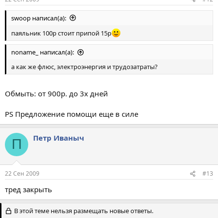
swoop написал(а):
паяльник 100р стоит припой 15р
noname_ написал(а):
а как же флюс, электроэнергия и трудозатраты?
Обмыть: от 900р. до 3х дней
PS Предложение помощи еще в силе
Петр Иваныч
П
22 Сен 2009
#13
тред закрыть
В этой теме нельзя размещать новые ответы.