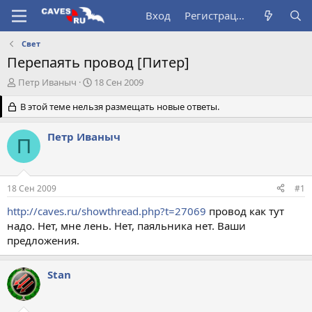
Вход
Регистрация
Свет
Перепаять провод [Питер]
А
Д
Петр Иваныч
18 Сен 2009
в
а
т
В этой теме нельзя размещать новые ответы.
т
о
а
р
н
Петр Иваныч
П
т
а
е
ч
м
а
ы
л
18 Сен 2009
#1
а
http://caves.ru/showthread.php?t=27069
провод как тут
надо. Нет, мне лень. Нет, паяльника нет. Ваши
предложения.
Stan