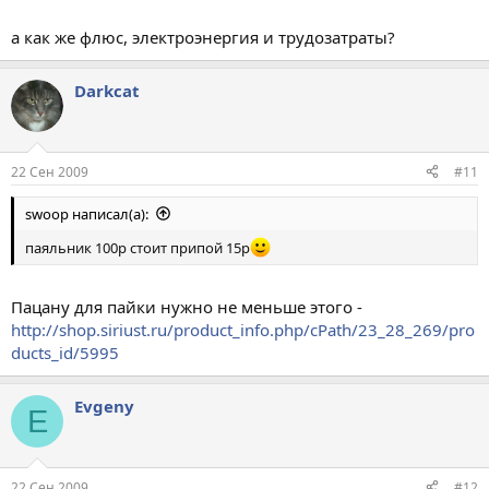
а как же флюс, электроэнергия и трудозатраты?
Darkcat
22 Сен 2009
#11
swoop написал(а):
паяльник 100р стоит припой 15р
Пацану для пайки нужно не меньше этого -
http://shop.siriust.ru/product_info.php/cPath/23_28_269/pro
ducts_id/5995
Evgeny
E
22 Сен 2009
#12