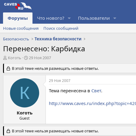
Форумы
Что нового?
Пользователи
Новые сообщения
Поиск сообщений
Безопасность
Техника безопасности
Перенесено: Карбидка
А
Д
Коготь
29 Ноя 2007
в
а
т
В этой теме нельзя размещать новые ответы.
т
о
а
р
н
29 Ноя 2007
т
а
К
е
ч
Тема перенесена в
Свет
.
м
а
ы
л
http://www.caves.ru/index.php?topic=42
а
Коготь
Guest
В этой теме нельзя размещать новые ответы.