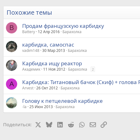
Похожие темы
Продам французскую карбидку
B
Battery
12 Апр 2016
Барахолка
карбидка, самоспас
vadim148
30 Мар 2013
Барахолка
Карбидка ищу реактор
Академик
11 Ноя 2012
Барахолка
2
Карбидка: Титановый бачок (Скиф) + голова P
A
Arvest
26 Окт 2012
Барахолка
Голову к петцелевой карбидке
-la
25 Июн 2013
Барахолка
X
Bluesky
LinkedIn
Reddit
WhatsApp
Электронная почт
Ссылка
Поделиться: