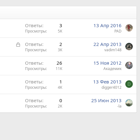
Ответы
3
13 Апр 2016
Просмотры
5K
PAD
З
Ответы
2
22 Апр 2013
а
Просмотры
3K
vadim148
к
Ответы
26
15 Ноя 2012
р
Просмотры
11K
Академик
ы
т
Ответы
1
13 Фев 2013
а
D
Просмотры
4K
digger4012
Ответы
0
25 Июн 2013
Просмотры
2K
-la