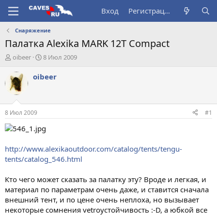
Вход
Регистрация
Снаряжение
Палатка Alexika MARK 12T Compact
А
Д
oibeer
8 Июл 2009
в
а
т
т
oibeer
о
а
р
н
т
а
е
ч
8 Июл 2009
#1
м
а
ы
л
а
http://www.alexikaoutdoor.com/catalog/tents/tengu-
tents/catalog_546.html
Кто чего может сказать за палатку эту? Вроде и легкая, и
материал по параметрам очень даже, и ставится сначала
внешний тент, и по цене очень неплоха, но вызывает
некоторые сомнения vetroустойчивость :-D, а юбкой все