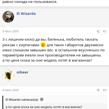
равно никада не пользовался.
El Wizardo
8 Июл 2009
#2
3 с лишним кило) да вы, батенька, любитель таскать
рюкзак с кирпичами
для таких габаритов двухмески
имхо слишком завышен вес. в остальном вкусненько по
параметрам ежели они производителем не завышены.
а по цене скока за сию модель хотят в магазинах?
oibeer
8 Июл 2009
#3
El Wizardo написал(а):
а по цене скока за сию модель хотят в магазинах?