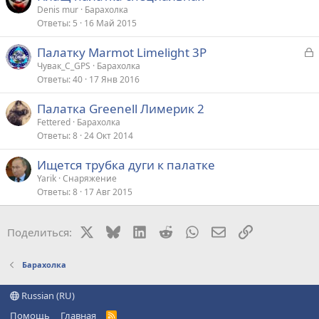
Denis mur
Барахолка
Ответы
5
16 Май 2015
З
Палатку Marmot Limelight 3P
а
Чувак_С_GPS
Барахолка
Ответы
40
17 Янв 2016
к
р
Палатка Greenell Лимерик 2
Fettered
Барахолка
т
Ответы
8
24 Окт 2014
а
Ищется трубка дуги к палатке
Yarik
Снаряжение
Ответы
8
17 Авг 2015
X
Bluesky
LinkedIn
Reddit
WhatsApp
Электронная поч
Ссылка
Поделиться:
Барахолка
Russian (RU)
Помощь
Главная
R