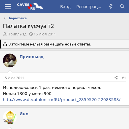
Вход
Регистрация
Барахолка
Палатка куечуа т2
А
Д
Приплызд
15 Июл 2011
в
а
т
В этой теме нельзя размещать новые ответы.
т
о
а
р
н
Приплызд
т
а
е
ч
м
а
ы
л
15 Июл 2011
#1
а
Использовалась 1 раз. немного порвал чехол.
Новая 1300 у меня 900
http://www.decathlon.ru/RU/product_2859520-22083588/
Gun