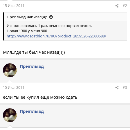
15 Июл 2011
#2
Приплызд написал(а):
Использовалась 1 раз. немного порвал чехол.
Новая 1300 у меня 900
http://www.decathlon.ru/RU/product_2859520-22083588/
Мля..где ты был час назад))))
Приплызд
15 Июл 2011
#3
если ты ее купил еще можно сдать
Приплызд