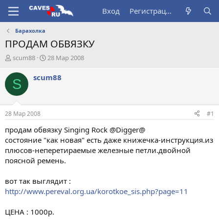
Вход
Регистрация
Барахолка
ПРОДАМ ОБВЯЗКУ
А
Д
scum88
28 Мар 2008
в
а
т
т
scum88
S
о
а
р
н
т
а
е
ч
28 Мар 2008
#1
м
а
ы
л
продам обвязку Singing Rock @Digger@
а
состояние "как новая" есть даже книжечка-инструкция.из
плюсов-неперетираемые железные петли.двойной
поясной ремень.
вот так выглядит :
http://www.pereval.org.ua/korotkoe_sis.php?page=11
ЦЕНА : 1000р.