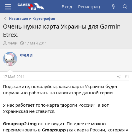
Вход
Регистрация
Навигация и Картография
Очень нужна карта Украины для Garmin
Etrex.
А
Д
Фели
17 Май 2011
в
а
т
т
Фели
о
а
р
н
т
а
е
ч
17 Май 2011
#1
м
а
ы
л
Подскажите, пожалуйста, какая карта Украины будет
а
нормально работать на навигаторе данной серии.
У нас работает топо-карта "дороги России", а вот
Украинская не ставится.
Gmapsup2.img
он не видит. По идее её можно
переименовать в
Gmapsupp
(как карта России, которая у