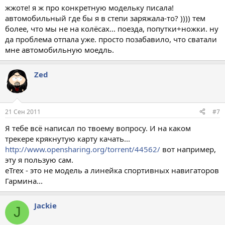
жжоте! я ж про конкретную модельку писала!
автомобильный где бы я в степи заряжала-то? )))) тем
более, что мы не на колёсах... поезда, попутки+ножки. ну
да проблема отпала уже. просто позабавило, что сватали
мне автомобильную моедль.
Zed
21 Сен 2011
#7
Я тебе всё написал по твоему вопросу. И на каком
трекере крякнутую карту качать...
http://www.opensharing.org/torrent/44562/
вот например,
эту я пользую сам.
eTrex - это не модель а линейка спортивных навигаторов
Гармина...
Jackie
J