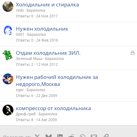
Холодильник и стиралка
redo
Барахолка
Ответы
0
24 Ноя 2017
Нужен холодильник
0001
Барахолка
Ответы
0
24 Фев 2016
З
Отдам холодильник ЗИЛ.
а
Зеленый Мыш
Барахолка
Ответы
2
12 Ноя 2012
к
р
Нужен рабочий холодильник за
недорого,Москва
т
eger
Барахолка
а
Ответы
6
22 Дек 2009
компрессор от холодильника
Дрюф-гриб
Барахолка
Ответы
8
14 Авг 2009
X
Bluesky
LinkedIn
Reddit
WhatsApp
Электронная поч
Ссылка