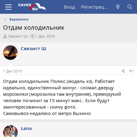
Вход
Регистрация
Барахолка
Отдам холодильник
А
Д
Связист Ш
1 Дек 2010
в
а
т
т
Связист Ш
о
а
р
н
т
а
е
ч
1 Дек 2010
#1
м
а
ы
л
Отдам холодильник Полюс (модель хз). Работает
а
идеально, единственный минус - сломал дверцу
морозилки (морозилка там внутреняя), пряморукий
человек починит за 15 минут макс.. Если будут
заинтересованные - скину фото.
Самовывоз недалеко от метро Выхино
Lana