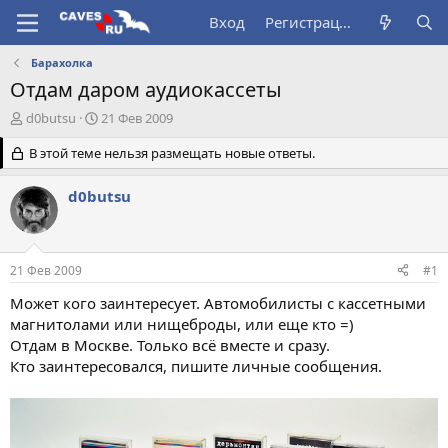
Вход
Регистрация
Барахолка
Отдам даром аудиокассеты
А
Д
d0butsu
21 Фев 2009
в
а
т
В этой теме нельзя размещать новые ответы.
т
о
а
р
н
d0butsu
т
а
е
ч
м
а
ы
л
21 Фев 2009
#1
а
Может кого заинтересует. Автомобилисты с кассетными
магнитолами или нищеброды, или еще кто =)
Отдам в Москве. Только всё вместе и сразу.
Кто заинтересовался, пишите личные сообщения.