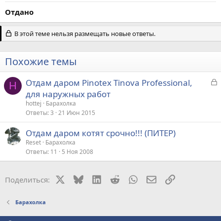
Отдано
В этой теме нельзя размещать новые ответы.
Похожие темы
З
Отдам даром Pinotex Tinova Professional,
H
а
для наружных работ
к
hottej
Барахолка
р
Ответы
3
21 Июн 2015
Отдам даром котят срочно!!! (ПИТЕР)
т
Reset
Барахолка
а
Ответы
11
5 Ноя 2008
X
Bluesky
LinkedIn
Reddit
WhatsApp
Электронная поч
Ссылка
Поделиться:
Барахолка