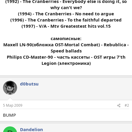
(1992) - The Cranberries - Everybody else is doing it, so
why can't we?
(1994) - The Cranberries - No need to argue
(1996) - The Cranberries - To the faithful departed
(1997) - V/A - Mtv Greatestest hits vol.15
самописные:
Maxell LN-90(обложка OST-Mortal Combat) - Rebublica -
Speed ballads
Philips CD-Master-90 - часть кассеты - OST игры 7'th
Legion (электроника)
d0butsu
5 Мар 2009
#2
BUMP
Dandelion