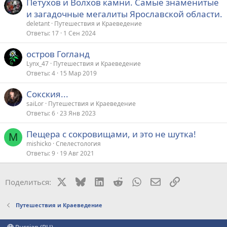
Петухов и Волхов камни. Самые знаменитые
и загадочные мегалиты Ярославской области.
deletant
Путешествия и Краеведение
Ответы
17
1 Сен 2024
остров Гогланд
Lynx_47
Путешествия и Краеведение
Ответы
4
15 Мар 2019
Сокския...
saiLor
Путешествия и Краеведение
Ответы
6
23 Янв 2023
Пещера с сокровищами, и это не шутка!
M
mishicko
Спелестология
Ответы
9
19 Авг 2021
X
Bluesky
LinkedIn
Reddit
WhatsApp
Электронная поч
Ссылка
Поделиться:
Путешествия и Краеведение