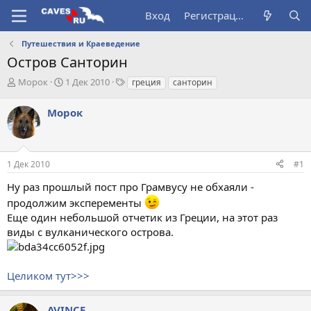
Вход
Регистрация
Путешествия и Краеведение
Остров Санторин
А
Д
Т
Морок
1 Дек 2010
греция
санторин
в
а
е
т
т
г
Морок
о
а
и
р
н
т
а
е
ч
1 Дек 2010
#1
м
а
ы
л
Ну раз прошлый пост про Грамвусу не обхаяли -
а
продолжим эксперементы
Еще один небольшой отчетик из Греции, на этот раз
виды с вулканического острова.
Целиком тут>>>
AVINCE