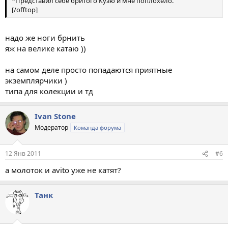
*Представил себе бритого Кузю и мне поплохело.
[/offtop]
надо же ноги брнить
яж на велике катаю ))
на самом деле просто попадаются приятные
экземплярчики )
типа для колекции и тд
Ivan Stone
Модератор
Команда форума
12 Янв 2011
#6
а молоток и avito уже не катят?
Танк