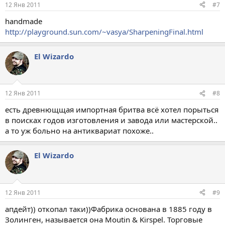
12 Янв 2011
#7
handmade
http://playground.sun.com/~vasya/SharpeningFinal.html
El Wizardo
12 Янв 2011
#8
есть древнющщая импортная бритва всё хотел порыться
в поисках годов изготовления и завода или мастерской..
а то уж больно на антиквариат похоже..
El Wizardo
12 Янв 2011
#9
апдейт)) откопал таки))Фабрика основана в 1885 году в
Золинген, называется она Moutin & Kirspel. Торговые