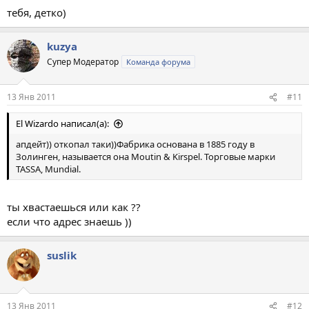
тебя, детко)
kuzya
Супер Модератор
Команда форума
13 Янв 2011
#11
El Wizardo написал(а):
апдейт)) откопал таки))Фабрика основана в 1885 году в
Золинген, называется она Moutin & Kirspel. Торговые марки
TASSA, Mundial.
ты хвастаешься или как ??
если что адрес знаешь ))
suslik
13 Янв 2011
#12