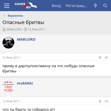
Вход
Регистрация
Барахолка
Опасные бритвы
А
Д
WARLORD
12 Янв 2011
в
а
т
т
WARLORD
о
а
р
н
т
а
е
ч
12 Янв 2011
#1
м
а
ы
л
приму в дар/куплю/махну на что нибудь опасные
а
бритвы
makkkki
12 Янв 2011
#2
что ты брить то собралсо а?)