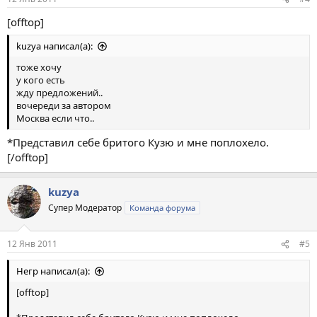
[offtop]
kuzya написал(а):
тоже хочу
у кого есть
жду предложений..
вочереди за автором
Москва если что..
*Представил себе бритого Кузю и мне поплохело.
[/offtop]
kuzya
Супер Модератор
Команда форума
12 Янв 2011
#5
Негр написал(а):
[offtop]