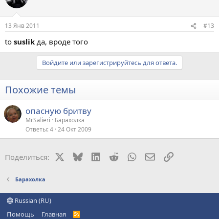
13 Янв 2011
#13
to
suslik
да, вроде того
Войдите или зарегистрируйтесь для ответа.
Похожие темы
опасную бритву
MrSalieri
Барахолка
Ответы
4
24 Окт 2009
X
Bluesky
LinkedIn
Reddit
WhatsApp
Электронная поч
Ссылка
Поделиться:
Барахолка
Russian (RU)
Помощь
Главная
R