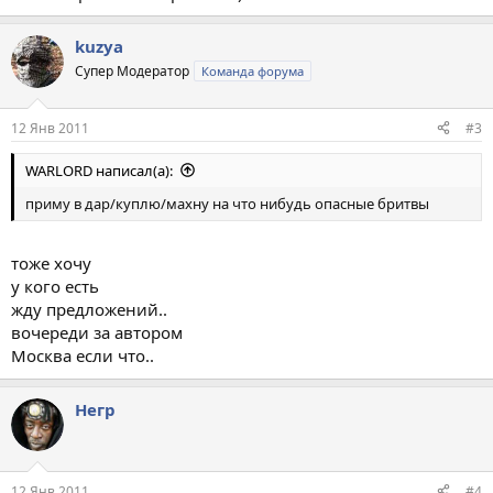
kuzya
Супер Модератор
Команда форума
12 Янв 2011
#3
WARLORD написал(а):
приму в дар/куплю/махну на что нибудь опасные бритвы
тоже хочу
у кого есть
жду предложений..
вочереди за автором
Москва если что..
Негр
12 Янв 2011
#4