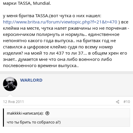
марки TASSA, Mundial.
у меня бритва TASSA.(вот чутка о них нашел:
http://www.britva.ru/forum/viewtopic.php?f=21&t=470
) все
клейма на месте, чутка налет ржавчины но не порченая -
керосинчиком полирнуть и нормуль.. единственное
непонятно какого года выпуска.. на бритвах год не
ставился а цифровое клеймо судя по всему номер
изделия? на моей то ли 437 то ли 37... в общем хрен его
знает.. думается мне что она либо военного либо
послевоенного времени выпуска..
WARLORD
12 Янв 2011
#10
makkkki написал(а):
что ты брить то собралсо а?)