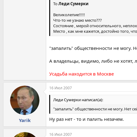
To
Леди Сумерки
Великолепие!!!!!
Что-то не узнаю место???
Состояние , мерой относительного, неплохо
Место , как мне кажется, достойно того, чт
"запалить" общественности не могу. Н
А владельцы, видимо, либо не хотят, л
Усадьба находится в Москве
16 Июл 2007
Леди Сумерки написал(а):
"запалить" общественности не могу. Нет с
Ну раз нет - то и палить незачем.
Yarik
16 Июл 2007