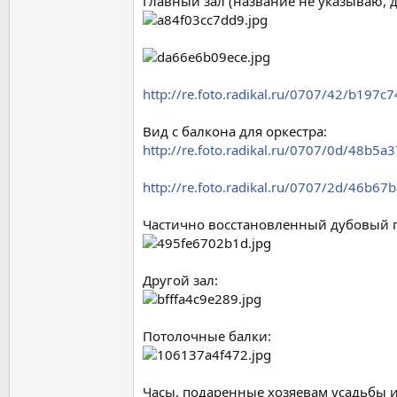
Главный зал (название не указываю, д
http://re.foto.radikal.ru/0707/42/b197c
Вид с балкона для оркестра:
http://re.foto.radikal.ru/0707/0d/48b5a
http://re.foto.radikal.ru/0707/2d/46b67
Частично восстановленный дубовый п
Другой зал:
Потолочные балки:
Часы, подаренные хозяевам усадьбы 