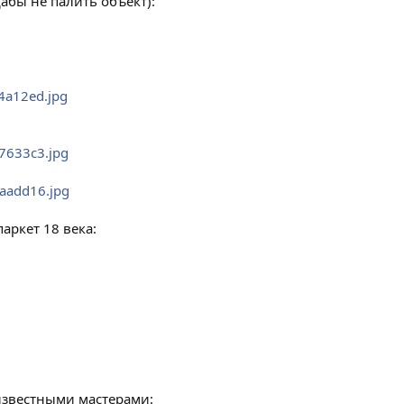
абы не палить объект):
74a12ed.jpg
37633c3.jpg
baadd16.jpg
аркет 18 века:
известными мастерами: