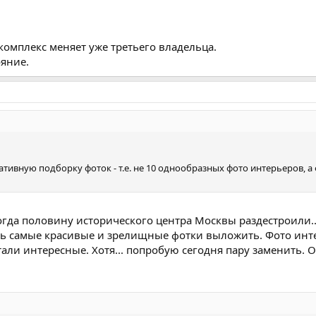
комплекс меняет уже третьего владельца.
ояние.
нтативную подборку фоток - т.е. не 10 однообразных фото интерьеров,
когда половину исторического центра Москвы раздестроили..
ось самые красивые и зрелищные фотки выложить. Фото инте
етали интересные. Хотя... попробую сегодня пару заменить. 