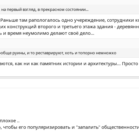
 на первый взгляд, в прекрасном состоянии...
. Раньше там рапологалось одно учереждение, сотрудники кот
их конструкций второго и третьего этажа здания - деревя
 и время неумолимо делают своё дело...
ообще руины, и то реставрируют, хоть и топорно немножко
аются, как ни как памятник истории и архитектуры... Просто
плохое ..
о, чтобы его популяризировать и "запалить" общественности 