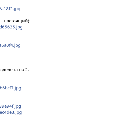
2a18f2.jpg
 - настоящий):
1d65635.jpg
a6a0f4.jpg
зделена на 2.
6b6bcf7.jpg
689e94f.jpg
3ec4de3.jpg