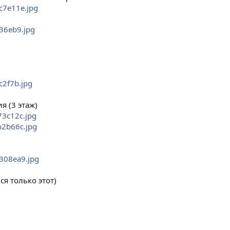
7c7e11e.jpg
136eb9.jpg
c2f7b.jpg
 (3 этаж)
73c12c.jpg
7b2b66c.jpg
e308ea9.jpg
я только этот)