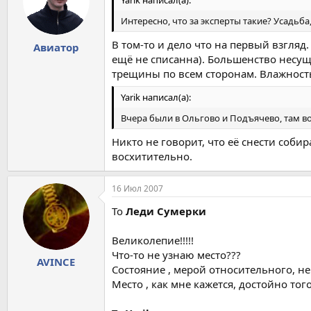
Yarik написал(а):
Интересно, что за эксперты такие? Усадьба,
В том-то и дело что на первый взгляд
Авиатор
ещё не списанна). Большенство несущ
трещины по всем сторонам. Влажность
Yarik написал(а):
Вчера были в Ольгово и Подъячево, там в
Никто не говорит, что её снести собир
восхитительно.
16 Июл 2007
To
Леди Сумерки
Великолепие!!!!!
Что-то не узнаю место???
AVINCE
Состояние , мерой относительного, не
Место , как мне кажется, достойно тог