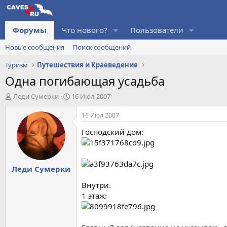
Форумы
Что нового?
Пользователи
Новые сообщения
Поиск сообщений
Туризм
Путешествия и Краеведение
Одна погибающая усадьба
А
Д
Леди Сумерки
16 Июл 2007
в
а
т
т
16 Июл 2007
о
а
Господский дом:
р
н
т
а
е
ч
м
а
Леди Сумерки
ы
л
а
Внутри.
1 этаж: