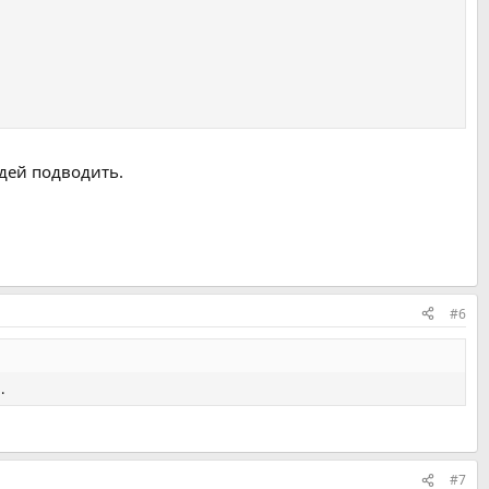
юдей подводить.
#6
.
#7