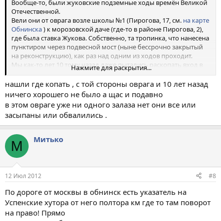
Вообще-то, были жуковские подземные ходы времён Великой
Отечественной.
Вели они от оврага возле школы №1 (Пирогова, 17, см.
на карте
Обнинска
) к морозовской даче (где-то в районе Пирогова, 2),
где была ставка Жукова. Собственно, та тропинка, что нанесена
пунктиром через подвесной мост (ныне бессрочно закрытый
на реконструкцию), как раз над одним из ходов проходит.
Мы как-то лет 10 тому назад даже пытались раскопать вход в
Нажмите для раскрытия...
овраге, но не сильно преуспели в этом.
Если соберётесь копать - зовите, мне интересно. 89605213199
нашли где копать , с той стороны оврага и 10 лет назад
ничего хорошего не было а щас и подавно
в этом овраге уже ни одного залаза нет они все или
засыпаны или обвалились .
Митько
М
12 Июл 2012
#8
По дороге от москвы в обнинск есть указатель на
Успенские хутора от него полтора км где то там поворот
на право! Прямо