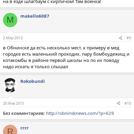
на в езде шлагбаум с кирпичом! Там военка!
makello6087
M
2 Мар 2013
#9
в Обнинске да есть несколько мест. к примеру в мед
городке есть маленький проходик. пару бомбоудежищ и
котакомбы в районе первой школы но по их поводу
надо искать я только слышал
Rokobundi
20 Янв 2015
#10
Без комментариев:
http://obninsknews.com/?p=629
rrrr
R