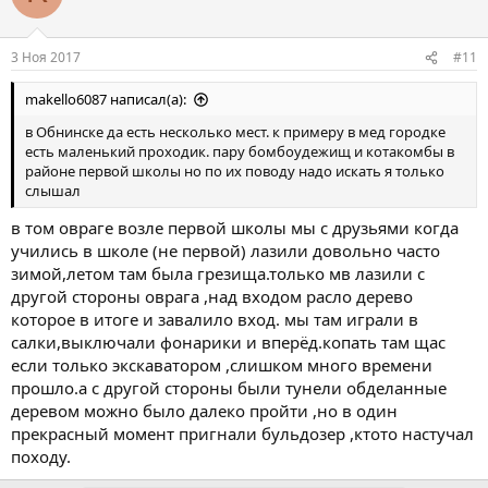
3 Ноя 2017
#11
makello6087 написал(а):
в Обнинске да есть несколько мест. к примеру в мед городке
есть маленький проходик. пару бомбоудежищ и котакомбы в
районе первой школы но по их поводу надо искать я только
слышал
в том овраге возле первой школы мы с друзьями когда
учились в школе (не первой) лазили довольно часто
зимой,летом там была грезища.только мв лазили с
другой стороны оврага ,над входом расло дерево
которое в итоге и завалило вход. мы там играли в
салки,выключали фонарики и вперёд.копать там щас
если только экскаватором ,слишком много времени
прошло.а с другой стороны были тунели обделанные
деревом можно было далеко пройти ,но в один
прекрасный момент пригнали бульдозер ,ктото настучал
походу.