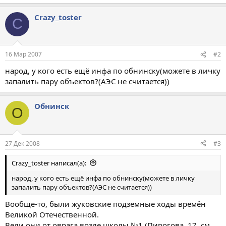
Crazy_toster
C
16 Мар 2007
#2
народ, у кого есть ещё инфа по обнинску(можете в личку
запалить пару объектов?(АЭС не считается))
Обнинск
О
27 Дек 2008
#3
Crazy_toster написал(а):
народ, у кого есть ещё инфа по обнинску(можете в личку
запалить пару объектов?(АЭС не считается))
Вообще-то, были жуковские подземные ходы времён
Великой Отечественной.
Вели они от оврага возле школы №1 (Пирогова, 17, см.