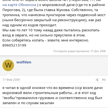
на карте Обнинска
) к морозовской даче (где-то в районе
Пирогова, 2), где была ставка Жукова. Собственно, та
тропинка, что нанесена пунктиром через подвесной мост
(ныне бессрочно закрытый на реконструкцию), как раз
над одним из ходов проходит.
Мы как-то лет 10 тому назад даже пытались раскопать
вход в овраге, но не сильно преуспели в этом.
Если соберётесь копать - зовите, мне интересно.
89605213199
Последнее редактирование:
27 Дек 2008
wolfden
W
17 Фев 2009
#4
я читал в одной книжке что во времена ссср возле дачи
морозовой вели строительные работы...и в этот ход
"якобы"провалился грузовик и соответственно ход был
запален и по слухам засыпан