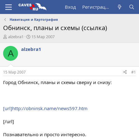
Вход
Регистрация
Навигация и Картография
Обнинск, планы и схемы (ссылка)
А
Д
alzebra1
15 Мар 2007
в
а
т
т
alzebra1
A
о
а
р
н
т
а
е
ч
15 Мар 2007
#1
м
а
ы
л
Город Обнинск, планы и схемы cверху и снизу:
а
[url]http://obninsk.name/news597.htm
[/url]
Познавательно и просто интересно.