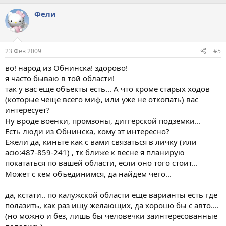
Фели
23 Фев 2009
#5
во! народ из Обнинска! здорово!
я часто бываю в той области!
так у вас еще объекты есть... А что кроме старых ходов
(которые чеще всего миф, или уже не откопать) вас
интересует?
Ну вроде военки, промзоны, диггерской подземки...
Есть люди из Обнинска, кому эт интересно?
Ежели да, киньте как с вами связаться в личку (или
асю:487-859-241) , тк ближе к весне я планирую
покататься по вашей области, если оно того стоит...
Может с кем объединимся, да найдем чего...
да, кстати.. по калужской области еще варианты есть где
полазить, как раз ищу желающих, да хорошо бы с авто....
(но можно и без, лишь бы человечки заинтересованные