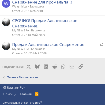
Снаряжение для промальпа!!!
W
Weightlifter
Барахолка
Ответы
0
6 Фев 2010
СРОЧНО! Продам Альпинистское
Снаряжение.
My NEW ERA
Барахолка
Ответы
2
18 Май 2009
З
Продам Альпинистское Снаряжение
а
My NEW ERA
Барахолка
Ответы
10
25 Май 2009
к
р
X
Bluesky
LinkedIn
Reddit
WhatsApp
Электронная поч
Ссылка
Поделиться:
т
а
Техника безопасности
Russian (RU)
Помощь
Главная
R
S
S
®
Локализация от xenForo.Info