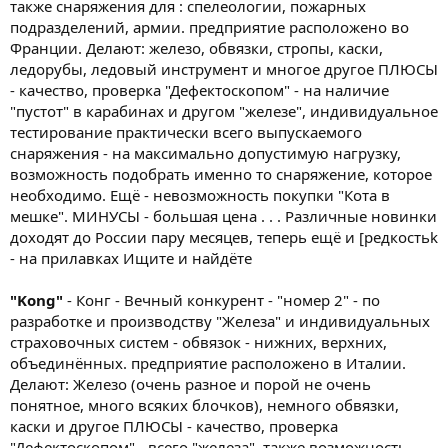
также снаряжения для : спелеологии, пожарных
подразделений, армии. предприятие расположено во
Франции. Делают: железо, обвязки, стропы, каски,
ледорубы, ледовый инструмент и многое другое ПЛЮСЫ
- качество, проверка "Дефектоскопом" - на наличие
"пустот" в карабинах и другом "железе", индивидуальное
тестирование практически всего выпускаемого
снаряжения - на максимально допустимую нагрузку,
возможность подобрать именно то снаряжение, которое
необходимо. Ещё - невозможность покупки "Кота в
мешке". МИНУСЫ - большая цена . . . Различные новинки
доходят до России пару месяцев, теперь ещё и [редкостьk
- на прилавках Ищите и найдёте
"Kong"
- Конг - Вечный конкурент - "номер 2" - по
разработке и производству "Железа" и индивидуальных
страховочных систем - обвязок - нижних, верхних,
объединённых. предприятие расположено в Италии.
Делают: Железо (очень разное и порой не очень
понятное, много всяких блочков), немного обвязки,
каски и другое ПЛЮСЫ - качество, проверка
"Дефектоскопом" - всего "железа", также возможность