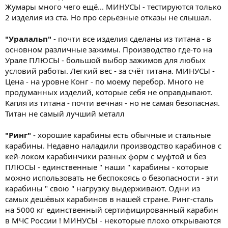
Жумары много чего ещё... МИНУСЫ - тестируются только
2 изделия из ста. Но про серьёзные отказы не слышал.
"Уралальп"
- почти все изделия сделаны из титана - в
основном различные зажимы. Производство где-то на
Урале ПЛЮСЫ - большой выбор зажимов для любых
условий работы. Легкий вес - за счёт титана. МИНУСЫ -
Цена - на уровне Конг - по моему перебор. Много не
продуманных изделий, которые себя не оправдывают.
Капля из титана - почти вечная - но не самая безопасная.
Титан не самый лучший металл
"Ринг"
- хорошие карабины есть обычные и стальные
карабины. Недавно наладили производство карабинов с
кей-локом карабинчики разных форм с муфтой и без
ПЛЮСЫ - единственные " наши " карабины - которые
можно использовать не беспокоясь о безопасности - эти
карабины " свою " нагрузку выдерживают. Одни из
самых дешёвых карабинов в нашей стране. Ринг-сталь
на 5000 кг единственный сертифицированный карабин
в МЧС России ! МИНУСЫ - некоторые плохо открываются