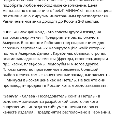
подобрать любое необходимое снаряжение. Цена
меньшая по отношению к "petzl" МИНУСЫ - высокая цена
по отношению к другим иностранным производителям.
Различные новинки доходят до России 2-3 месяца.
"BD"
БД Блэк даймонд - это совсем другой взгляд на
вопросы снаряжения. Предприятие расположено в
Америке. В основном Работают над снаряжением для
сложных вертикальных маршрутов [big wallk которых
полно в Америке. Делают: Карабины, обвязки, стропы,
всякие закладные элементы (френды, стоппера, якоря и
пр.), каски, платформы, ледорубы и многое другое.
Плюсы качество проверенное временем, большой
выбор железа, самые качественные закладные элементы
!!! Минусы высокая цена как на Петцль. Не всё что они
производят- продают в России хотя, можно заказывать.
"Saleva"
- Салева - Последователь Конг и Петцль - в
основном занимается разработкой самого легкого
снаряжения - иногда за счёт уменьшения силовых
качеств изделия . Предприятие расположено в Германии.