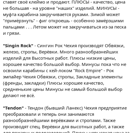
ставят своё клеймо и продают. ПЛЮСЫ - качество, цена
не большая - на уровне "наших" изделий. МИНУСЫ -
муфта карабина закручивается руками. Зимой может
"примёрзнуть" - фиг откроешь - особенно замёрзшими
пальцами . . . Летом может не закручиваться из-за песка
и грязи.
"Singin Rock"
- Сингин Рок Чехия производят Обвязки,
железо, стропы, Верёвки. Много разнообразнейших
изделий для Высотных работ. Плюсы низкие цены,
хорошее качество большой выбор. Минусы пока что не
освоили карабины с кей-локом "Rock Empire" - Рок
эмпайер Чехия Обвязки, стропы, Закладные элементы
(френды, закладки) Плюсы хорошее качество,
средненькие цены Минусы не самый большой выбор
делают не всё.
"Tendon"
- Тендон (бывший Ланекс) Чехия предприятие
преобразовали и теперь они занимаются
разнообразнейшими верёвками и стропами. Также
производят спец. Верёвки для высотных работ, а также
для пожарных подразделений. Плюсы невысокая цена за