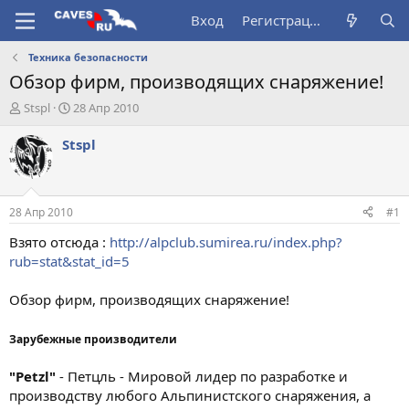
Вход
Регистрация
Техника безопасности
Обзор фирм, производящих снаряжение!
А
Д
Stspl
28 Апр 2010
в
а
т
т
Stspl
о
а
р
н
т
а
е
ч
28 Апр 2010
#1
м
а
ы
л
Взято отсюда :
http://alpclub.sumirea.ru/index.php?
а
rub=stat&stat_id=5
Обзор фирм, производящих снаряжение!
Зарубежные производители
"Petzl"
- Петцль - Мировой лидер по разработке и
производству любого Альпинистского снаряжения, а