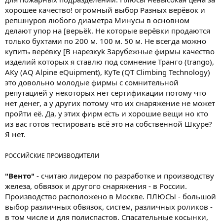
хорошее качество! огромный выбор Разных верёвок и
репшнуров любого диаметра Минусы в основном
делают упор на [верьёk. Не которые верёвки продаются
только бухтами по 200 м. 100 м. 50 м. Не всегда можно
купить верёвку [В нарезкуk Зарубежные фирмы качество
изделий которых я ставлю под сомнение Транго (trango),
АКу (AQ Alpine eQuipment), КуТе (QT Climbing Technology)
это довольно молодые фирмы с сомнительной
репутацией у некоторых нет сертификации потому что
нет денег, а у других потому что их снаряжение не может
пройти её. Да, у этих фирм есть и хорошие вещи но кто
из вас готов тестировать всё это на собственной Шкуре?
Я нет.
РОССИЙСКИЕ ПРОИЗВОДИТЕЛИ
"Венто"
- считаю лидером по разработке и производству
железа, обвязок и другого снаряжения - в России.
Производство расположено в Москве. ПЛЮСЫ - большой
выбор различных обвязок, систем, различных роликов -
в том числе и для полиспастов. Спасательные косынки,