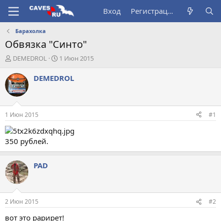
Вход
Регистрация
Барахолка
Обвязка "Синто"
А
Д
DEMEDROL
1 Июн 2015
в
а
т
т
DEMEDROL
о
а
р
н
т
а
е
ч
1 Июн 2015
#1
м
а
ы
л
а
350 рублей.
PAD
2 Июн 2015
#2
вот это рарирет!