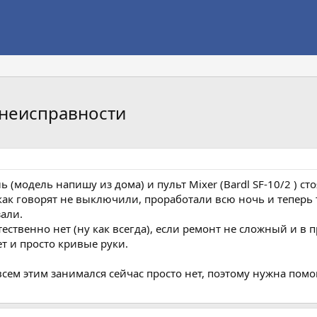
 неисправности
(модель напишу из дома) и пульт Mixer (Bardl SF-10/2 ) ст
 как говорят не выключили, проработали всю ночь и теперь т
зали.
тественно нет (ну как всегда), если ремонт не сложный и в 
ет и просто кривые руки.
всем этим занимался сейчас просто нет, поэтому нужна пом