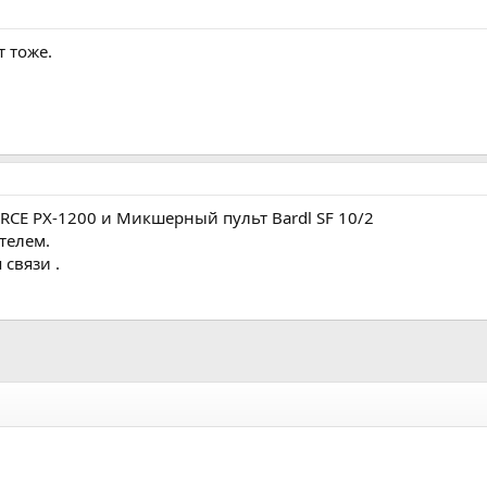
т тоже.
CE PX-1200 и Микшерный пульт Bardl SF 10/2
телем.
 связи .