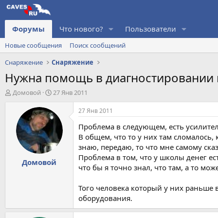
Форумы
Что нового?
Пользователи
Новые сообщения
Поиск сообщений
Снаряжение
Снаряжение
Нужна помощь в диагностировании
А
Д
Домовой
27 Янв 2011
в
а
т
т
27 Янв 2011
о
а
Проблема в следующем, есть усилитель 
р
н
т
а
В общем, что то у них там сломалось,
е
ч
знаю, передаю, то что мне самому ска
м
а
Проблема в том, что у школы денег ес
Домовой
ы
л
что бы я точно знал, что там, а то мож
а
Того человека который у них раньше 
оборудования.