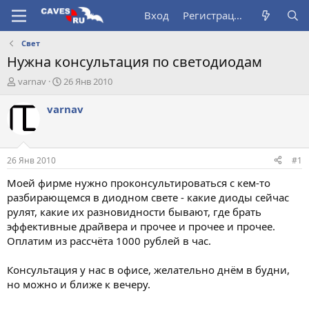
Вход
Регистрация
Свет
Нужна консультация по светодиодам
А
Д
varnav
26 Янв 2010
в
а
т
т
varnav
о
а
р
н
т
а
е
ч
26 Янв 2010
#1
м
а
ы
л
Моей фирме нужно проконсультироваться с кем-то
а
разбирающемся в диодном свете - какие диоды сейчас
рулят, какие их разновидности бывают, где брать
эффективные драйвера и прочее и прочее и прочее.
Оплатим из рассчёта 1000 рублей в час.
Консультация у нас в офисе, желательно днём в будни,
но можно и ближе к вечеру.