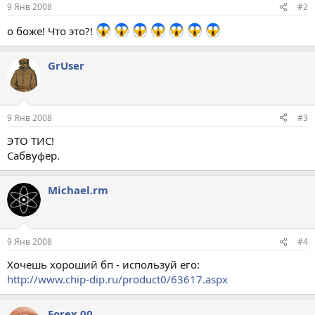
9 Янв 2008
#2
о боже! Что это?!
GrUser
9 Янв 2008
#3
ЭТО ТИС!
Сабвуфер.
Michael.rm
9 Янв 2008
#4
Хочешь хороший бп - используй его:
http://www.chip-dip.ru/product0/63617.aspx
Forex.00