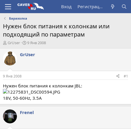
Вход
Регистрация
Барахолка
Нужен блок питания к колонкам или
подходящий по параметрам
А
Д
GrUser
9 Янв 2008
в
а
т
т
GrUser
о
а
р
н
т
а
е
ч
9 Янв 2008
#1
м
а
ы
л
Нужен блок питания к колонкам JBL:
а
18V, 50-60Hz, 3.5A
Frenel