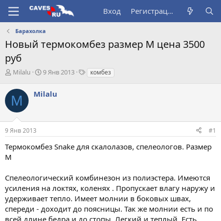
Вход
Регистрация
Барахолка
Новый термокомбез размер М цена 3500
руб
А
Д
Т
Milalu
9 Янв 2013
комбез
в
а
е
т
т
г
Milalu
M
о
а
и
р
н
т
а
е
ч
9 Янв 2013
#1
м
а
ы
л
Термокомбез Snake для скалолазов, спелеологов. Размер
а
М
Спелеологический комбинезон из полиэстера. Имеются
усиления на локтях, коленях . Пропускает влагу наружу и
удерживает тепло. Имеет молнии в боковых швах,
спереди - доходит до поясницы. Так же молнии есть и по
всей длине бедра и до стопы. Легкий и теплый. Есть