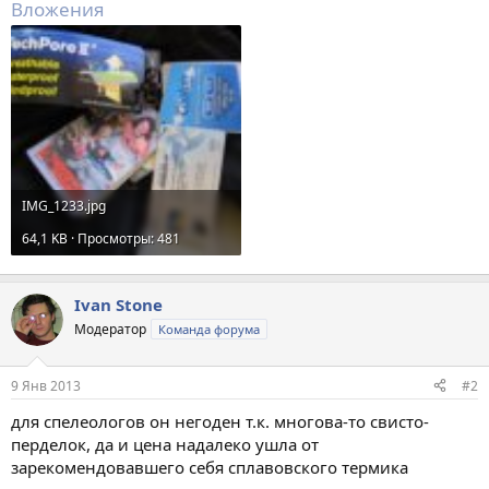
Вложения
IMG_1233.jpg
64,1 KB · Просмотры: 481
Ivan Stone
Модератор
Команда форума
9 Янв 2013
#2
для спелеологов он негоден т.к. многова-то свисто-
перделок, да и цена надалеко ушла от
зарекомендовавшего себя сплавовского термика