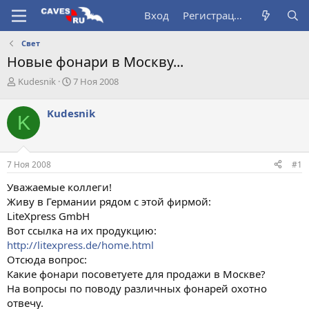
Вход
Регистрация
Свет
Новые фонари в Москву...
А
Д
Kudesnik
7 Ноя 2008
в
а
т
т
Kudesnik
K
о
а
р
н
т
а
е
ч
7 Ноя 2008
#1
м
а
ы
л
Уважаемые коллеги!
а
Живу в Германии рядом с этой фирмой:
LiteXpress GmbH
Вот ссылка на их продукцию:
http://litexpress.de/home.html
Отсюда вопрос:
Какие фонари посоветуете для продажи в Москве?
На вопросы по поводу различных фонарей охотно
отвечу.