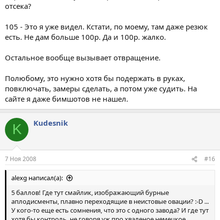
отсека?
105 - Это я уже видел. Кстати, по моему, там даже резюк
есть. Не дам больше 100р. Да и 100р. жалко.
Остальное вообще вызывает отвращение.
Полюбому, это нужно хотя бы подержать в руках,
повключать, замеры сделать, а потом уже судить. На
сайте я даже бимшотов не нашел.
Kudesnik
K
7 Ноя 2008
#16
alexg написал(а):
5 баллов! Где тут смайлик, изображающий бурные
аплодисменты, плавно переходящие в неистовые овации? :-D ...
У кого-то еще есть сомнения, что это с одного завода? И где тут
хотя бы контроль, не говоря уж про хваленое немецкое