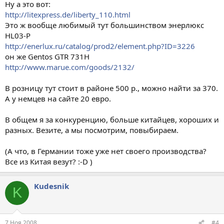
Ну а это вот:
http://litexpress.de/liberty_110.html
Это ж вообще любимый тут большинством энерлюкс
HL03-P
http://enerlux.ru/catalog/prod2/element.php?ID=3226
он же Gentos GTR 731H
http://www.marue.com/goods/2132/
В розницу тут стоит в районе 500 р., можно найти за 370.
А у немцев на сайте 20 евро.
В общем я за конкуренцию, больше китайцев, хороших и
разных. Везите, а мы посмотрим, повыбираем.
(А что, в Германии тоже уже нет своего производства?
Все из Китая везут? :-D )
Kudesnik
K
7 Ноя 2008
#4