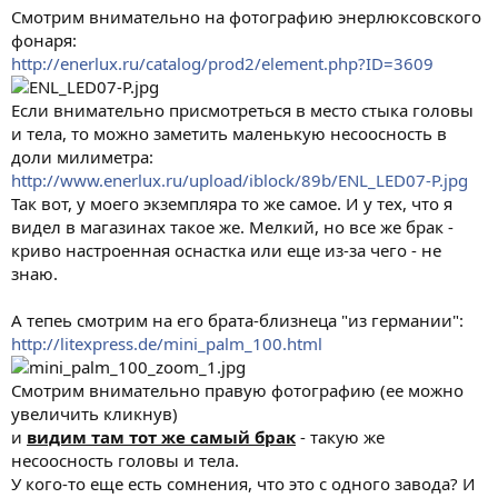
Смотрим внимательно на фотографию энерлюксовского
фонаря:
http://enerlux.ru/catalog/prod2/element.php?ID=3609
Если внимательно присмотреться в место стыка головы
и тела, то можно заметить маленькую несоосность в
доли милиметра:
http://www.enerlux.ru/upload/iblock/89b/ENL_LED07-P.jpg
Так вот, у моего экземпляра то же самое. И у тех, что я
видел в магазинах такое же. Мелкий, но все же брак -
криво настроенная оснастка или еще из-за чего - не
знаю.
А тепеь смотрим на его брата-близнеца "из германии":
http://litexpress.de/mini_palm_100.html
Смотрим внимательно правую фотографию (ее можно
увеличить кликнув)
и
видим там тот же самый брак
- такую же
несоосность головы и тела.
У кого-то еще есть сомнения, что это с одного завода? И