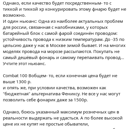
Однако, если качество будет посредственным- то с
тиккой и тиккой хр конкурировать этому фнарю будет не
возможно.
И один ньюанс: Одна из наиболее актуальных проблем
для россии, связанная с налобниками, у которых
батарейный блок с самой фарой соединён проводом:
устойчивость провода к низким температурам. До -35 по
цельсию даже у нас в Москве зимой бывает. И на многих
моделях провода на морозе рассыпаются. Покупать не
самый дешёвый фонарь и самому перепаивать провод...
Учтите этот ньюанс.
Combat 100 Вобщем- то, если конечная цена будет не
выше 1300 р.
и опять же, при условии качества, возможен как
"бюджетная" альтернатива Фениксу. Не все у нас могут
позволить себе фонарик даже за 1500р.
Однако, боюсь указанный максимум рознечных цен в
реальности выдержать не удасться. А по более высокой
цене их не купят не простые обыватели,