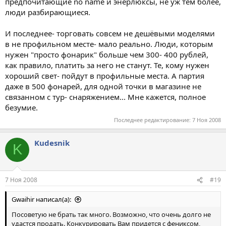
предпочитающие no name и энерлюксы, не уж тем более,
люди разбирающиеся.
И последнее- торговать совсем не дешёвыми моделями
в не профильном месте- мало реально. Люди, которым
нужен "просто фонарик" больше чем 300- 400 рублей,
как правило, платить за него не станут. Те, кому нужен
хороший свет- пойдут в профильные места. А партия
даже в 500 фонарей, для одной точки в магазине не
связанном с тур- снаряжением... Мне кажется, полное
безумие.
Последнее редактирование:
7 Ноя 2008
Kudesnik
K
7 Ноя 2008
#19
Gwaihir написал(а):
Посоветую не брать так много. Возможно, что очень долго не
удастся продать. Конкурировать Вам придется с фениксом,