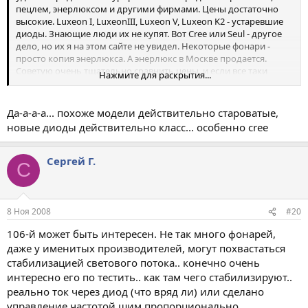
пецлем, энерлюксом и другими фирмами. Цены достаточно
высокие. Luxeon I, LuxeonIII, Luxeon V, Luxeon K2 - устаревшие
диоды. Знающие люди их не купят. Вот Cree или Seul - другое
дело, но их я на этом сайте не увидел. Некоторые фонари -
просто копия энерлюкса. А энерлюкс в Москве продается.
Советую очень тщательно сравнить цены, и если все таки
Нажмите для раскрытия...
решитесь, то брать маленькую партию.
Да-а-а-а... похоже модели действительно староватые,
новые диоды действительно класс... особенно cree
Сергей Г.
С
8 Ноя 2008
#20
106-й может быть интересен. Не так много фонарей,
даже у именитых производителей, могут похвастаться
стабилизацией светового потока.. конечно очень
интересно его по тестить.. как там чего стабилизируют..
реально ток через диод (что вряд ли) или сделано
управление частотой шим пропорционально