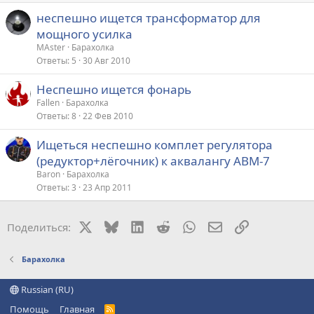
неспешно ищется трансформатор для
мощного усилка
МАster
Барахолка
Ответы
5
30 Авг 2010
Неспешно ищется фонарь
Fallen
Барахолка
Ответы
8
22 Фев 2010
Ищеться неспешно комплет регулятора
(редуктор+лёгочник) к аквалангу АВМ-7
Baron
Барахолка
Ответы
3
23 Апр 2011
X
Bluesky
LinkedIn
Reddit
WhatsApp
Электронная поч
Ссылка
Поделиться:
Барахолка
Russian (RU)
Помощь
Главная
R