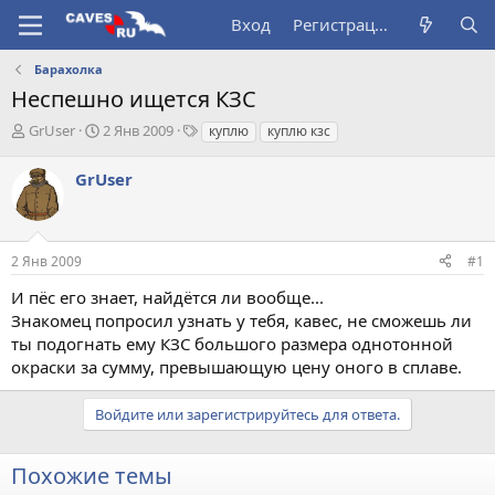
Вход
Регистрация
Барахолка
Неспешно ищется КЗС
А
Д
Т
GrUser
2 Янв 2009
куплю
куплю кзс
в
а
е
т
т
г
GrUser
о
а
и
р
н
т
а
е
ч
2 Янв 2009
#1
м
а
ы
л
И пёс его знает, найдётся ли вообще...
а
Знакомец попросил узнать у тебя, кавес, не сможешь ли
ты подогнать ему КЗС большого размера однотонной
окраски за сумму, превышающую цену оного в сплаве.
Войдите или зарегистрируйтесь для ответа.
Похожие темы