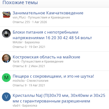
Похожие темы
Занимательное Камчатковедение
von_Pfurz
Путешествия и Краеведение
Ответы
255
1 Авг 2026
Блоки питания с непотребными
напряжениями 16 20 30 42 48 54 вольт
МАster
Барахолка
Ответы
0
19 Окт 2021
Костромская область на майские
Yarik
Путешествия и Краеведение
Ответы
8
2 Июн 2021
Пещера с сокровищами, и это не шутка!
M
mishicko
Спелестология
Ответы
9
19 Авг 2021
Кристаллы NaJ (Tl)30х70 мм, 30х40мм и 30х25
V
мм с гарантированным разрешением
vlad-t
Барахолка