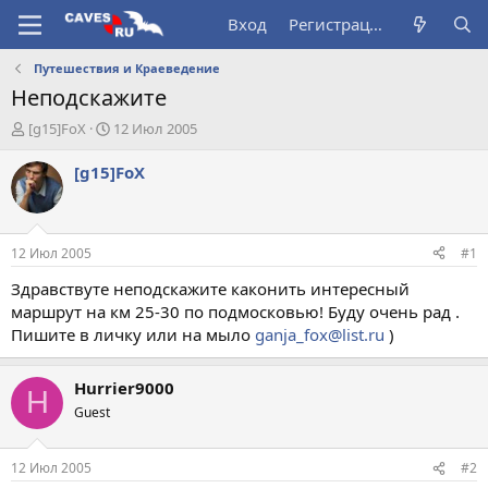
Вход
Регистрация
Путешествия и Краеведение
Неподскажите
А
Д
[g15]FoX
12 Июл 2005
в
а
т
т
[g15]FoX
о
а
р
н
т
а
е
ч
12 Июл 2005
#1
м
а
ы
л
Здравствуте неподскажите каконить интересный
а
маршрут на км 25-30 по подмосковью! Буду очень рад .
Пишите в личку или на мыло
ganja_fox@list.ru
)
Hurrier9000
H
Guest
12 Июл 2005
#2