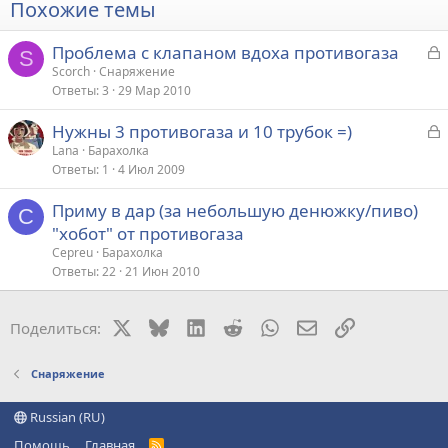
Похожие темы
З
Проблема с клапаном вдоха противогаза
S
а
Scorch
Снаряжение
Ответы
3
29 Мар 2010
к
р
З
Нужны 3 противогаза и 10 трубок =)
а
Lana
Барахолка
т
Ответы
1
4 Июл 2009
к
а
р
Приму в дар (за небольшую денюжку/пиво)
C
"хобот" от противогаза
т
Cepreu
Барахолка
а
Ответы
22
21 Июн 2010
X
Bluesky
LinkedIn
Reddit
WhatsApp
Электронная поч
Ссылка
Поделиться:
Снаряжение
Russian (RU)
Помощь
Главная
R