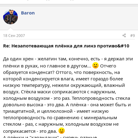
Baron
18 Сен 2007
#9
Re: Незапотевающая плёнка для линз противо&#10
Да один хрен - желатин там, конечно, есть - я держал эти
плёнки в руках, но главное в другом...
Отчего
образуется конденсат? Оттого, что поверхность, на
которой конденсируется влага, имеет гораздо более
низкую температуру, нежели окружающий, влажный
воздух. Стёкла маски соприкасаются с наружным,
холодным воздухом - это раз. Теплопроводность стекла
довольно высока - это два. А плёнка - она может быть и
триацетатной, и целлюлозной - имеет низкую
теплопроводность по сравнению с минеральным
стеклом - раз, с наружным, холодным воздухом не
соприкасается - это два.
А плёнки и "карандаши" - сиречь разные