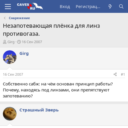
Вход
Регистрация
Снаряжение
Незапотевающая плёнка для линз
противогаза.
А
Д
Girg
16 Сен 2007
в
а
т
т
Girg
о
а
р
н
т
а
е
ч
16 Сен 2007
#1
м
а
ы
л
Собственно сабж: на чём основан принцип работы?
а
Почему, находясь под линзами, они препятствуют
запотеванию?
Страшный Зверь