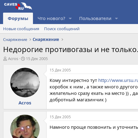
Форумы
Что нового?
Пользователи
Новые сообщения
Поиск сообщений
Снаряжение
Снаряжение
Недорогие противогазы и не только.
А
Д
Acros
15 Дек 2005
в
а
т
т
15 Дек 2005
о
а
Кому интирестно тут
http://www.ursu.
р
н
т
а
коробок к ним , а также много другого
е
ч
желательно сразу ехать на место )) , 
м
а
добротный магазинчик )
Acros
ы
л
а
15 Дек 2005
Намного проще позвонить и уточнить 