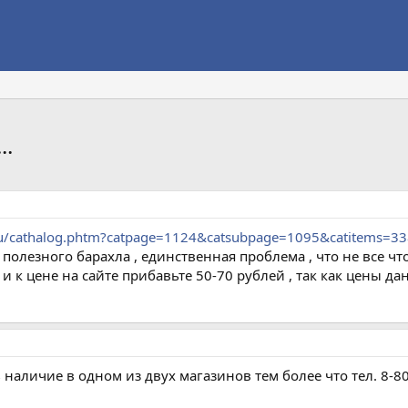
..
ru/cathalog.phtm?catpage=1124&catsubpage=1095&catitems=
 полезного барахла , единственная проблема , что не все что
да и к цене на сайте прибавьте 50-70 рублей , так как цены 
наличие в одном из двух магазинов тем более что тел. 8-8