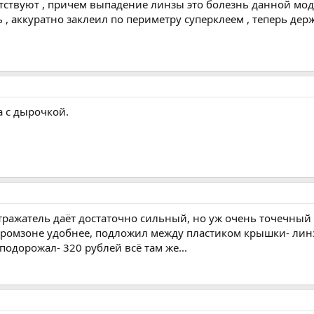
тствуют , причем выпадение линзы это болезнь данной моде
, аккуратно заклеил по периметру суперклеем , теперь дер
а с дырочкой.
 отражатель даёт достаточно сильный, но уж очень точечный
а промзоне удобнее, подложил между пластиком крышки- лин
 подорожал- 320 рублей всё там же...