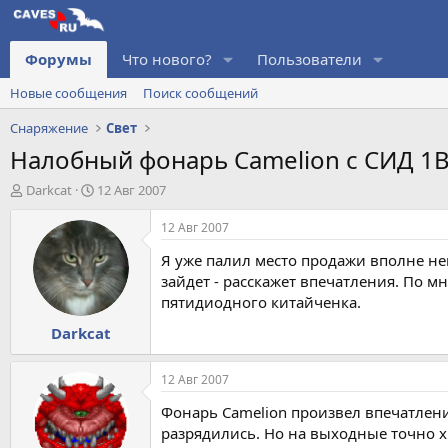
Форумы
Что нового?
Пользователи
Новые сообщения
Поиск сообщений
Снаряжение
Свет
Налобный фонарь Camelion с СИД 1В
А
Д
Darkcat
12 Авг 2007
в
а
т
т
12 Авг 2007
о
а
Я уже палил место продажи вполне неп
р
н
т
а
зайдет - расскажет впечатления. По мн
е
ч
пятидиодного китайченка.
м
а
Darkcat
ы
л
а
12 Авг 2007
Фонарь Camelion произвел впечатлени
разрядились. Но на выходные точно х