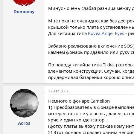
Минус - очень слабая разница между
Domovoy
Мне пока не очевидно, как без дестро
крышкой только плата с установленн
Для китайца типа
Kovea Angel Eyes
- ре
Забавно реализовано включение SOS(..
камнем фонарь придавило или руку св
По поводу китайца типа Tikka. (кото
элементом конструкции. Случаи, когд
придерживая батарейки хорошо описан
12 Авг 2007
Немного о фонаре Camelion
1) Преобразователь в фонаре выполне
интерестного не узнаешь , далее на п
ярче и один конденсатор .
Acros
(фотку платы выложу позжде кому инт
2) Этот фонарь страдает одним непри