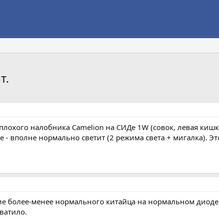
т.
лохого налобника Camelion на СИДе 1W (совок, левая кишка,
е - вполне нормально светит (2 режима света + мигалка). Эт
е более-менее нормального китайца на нормальном диоде.
ватило.