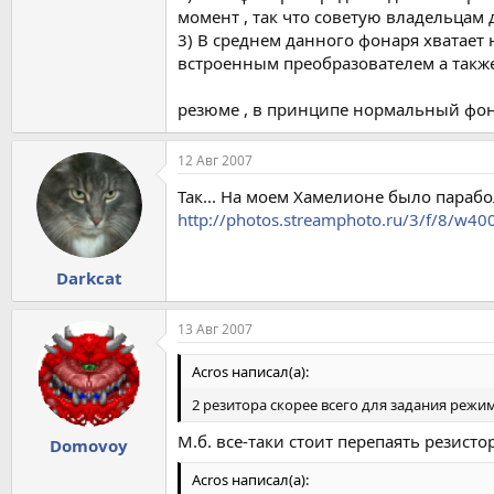
момент , так что советую владельцам
3) В среднем данного фонаря хватает 
встроенным преобразователем а также
резюме , в принципе нормальный фон
12 Авг 2007
Так... На моем Хамелионе было парабол
http://photos.streamphoto.ru/3/f/8/w
Darkcat
13 Авг 2007
Acros написал(а):
2 резитора скорее всего для задания реж
М.б. все-таки стоит перепаять резист
Domovoy
Acros написал(а):