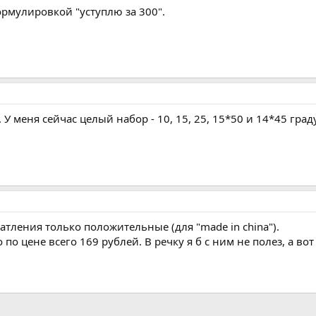
формулировкой "уступлю за 300".
 меня сейчас целый набор - 10, 15, 25, 15*50 и 14*45 граду
атления только положительные (для "made in china").
о по цене всего 169 рублей. В речку я б с ним не полез, а 