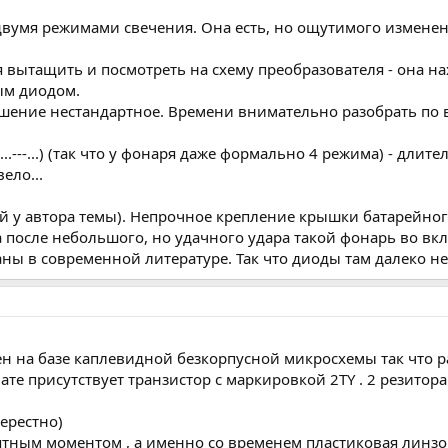
 двумя режимами свечения. Она есть, но ощутимого измене
я вытащить и посмотреть на схему преобразователя - она н
ым диодом.
шение нестандартное. Времени внимательно разобрать по в
.---...) (так что у фонаря даже формально 4 режима) - длит
ело...
рый у автора темы). Непрочное крепление крышки батарейно
а после небольшого, но удачного удара такой фонарь во вк
ы в современной литературе. Так что диоды там далеко не
н на базе каплевидной безкорпусной микросхемы так что р
лате присутствует транзистор с маркировкой 2TY . 2 резито
ерестно)
ятным моментом , а именно со временем пластиковая линзо