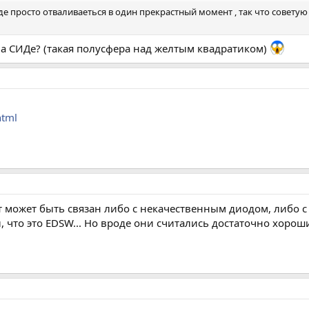
е просто отваливаеться в один прекрастный момент , так что совету
на СИДе? (такая полусфера над желтым квадратиком)
html
фект может быть связан либо с некачественным диодом, либ
 что это EDSW... Но вроде они считались достаточно хороши