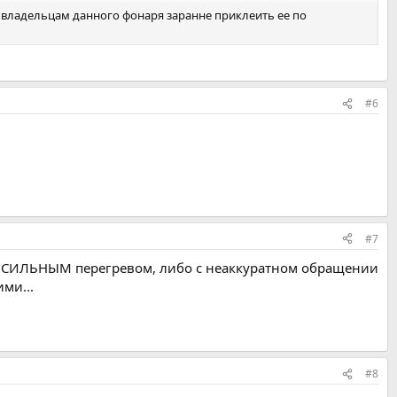
ю владельцам данного фонаря заранне приклеить ее по
#6
#7
о с СИЛЬНЫМ перегревом, либо с неаккуратном обращении
ми...
#8