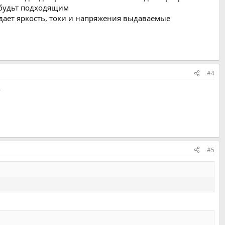
нбудьт подходящим
адает яркость, токи и напряжения выдаваемые
#4
-
#5