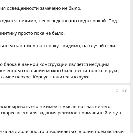
ния освещенности замечено не было.
аходится, видимо, непосредственно под кнопкой. Под
интику просто пока не было.
ельным нажатием на кнопку - видимо, на случай если
го блока в данной конструкции является несущим
люченном состоянии можно было нести только в руке,
 самое плохое. Корпус
значительно
хуже.
#3
асковыревать его не имеет смыслв на глаз ничего
ра скорее всего для задания режимов нормальный и чуть
чка на диоде просто отваливаеться в один прекрастный