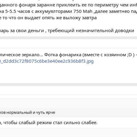
 данного фонаря заранне приклеить ее по периметру чем и
на 5-5.5 часов с аккумуялторами 750 Mah ,далее заметнео п
 то что он выдает опять же выложу завтра
арь за свои деньги , требеющий незначительной доводки
ическое зеркало... Фотка фонарика (вместе с хозяином ;D ) 
400_d2dd3c72f8075c6be3e40ee2c936b8f3.jpg
имов нормальный и чуть ярче
ор, чтобы слабый режим стал сильно слабее.