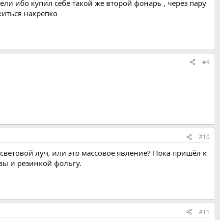
ли ибо купил себе такой же второй фонарь , через пару
житься накрепко
#9
#10
 световой луч, или это массовое явление? Пока пришёл к
зы и резинкой фольгу.
#11