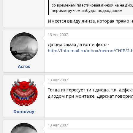
со временем пластиковая линзочка на диод
периметру чем инбудьт подходящим
Имеется ввиду линза, которая прямо 
13 Авг 2007
Да она самая , а вот и фото -
http://foto.mail.ru/inbox/neiron/CHIP/2.
Acros
13 Авг 2007
Тогда интересует тип диода, т.к. де
диодом при монтаже. Дарккат говорил,
Domovoy
13 Авг 2007