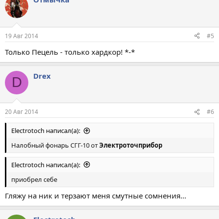
19 Авг 2014
#5
Только Пецель - только хардкор! *-*
Drex
D
20 Авг 2014
#6
Electrotoch написал(а):
Налобный фонарь СГГ-10 от
Электроточприбор
Electrotoch написал(а):
приобрел себе
Гляжу на ник и терзают меня смутные сомнения...