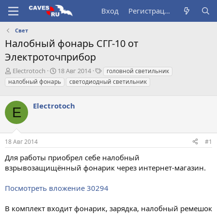
Вход
Регистрация
Свет
Налобный фонарь СГГ-10 от
Электроточприбор
А
Д
Т
Electrotoch
18 Авг 2014
головной светильник
в
а
е
налобный фонарь
светодиодный светильник
т
т
г
о
а
и
р
Electrotoch
н
E
т
а
е
ч
м
а
ы
л
18 Авг 2014
#1
а
Для работы приобрел себе налобный
взрывозащищённый фонарик через интернет-магазин.
Посмотреть вложение 30294
В комплект входит фонарик, зарядка, налобный ремешок