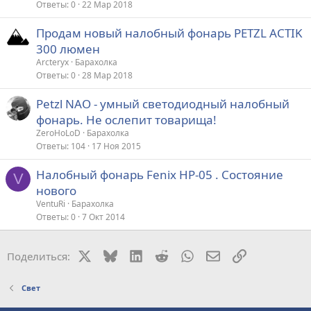
Ответы
0
22 Мар 2018
Продам новый налобный фонарь PETZL ACTIK
300 люмен
Arcteryx
Барахолка
Ответы
0
28 Мар 2018
Petzl NAO - умный светодиодный налобный
фонарь. Не ослепит товарища!
ZeroHoLoD
Барахолка
Ответы
104
17 Ноя 2015
Налобный фонарь Fenix HP-05 . Состояние
V
нового
VentuRi
Барахолка
Ответы
0
7 Окт 2014
X
Bluesky
LinkedIn
Reddit
WhatsApp
Электронная поч
Ссылка
Поделиться:
Свет