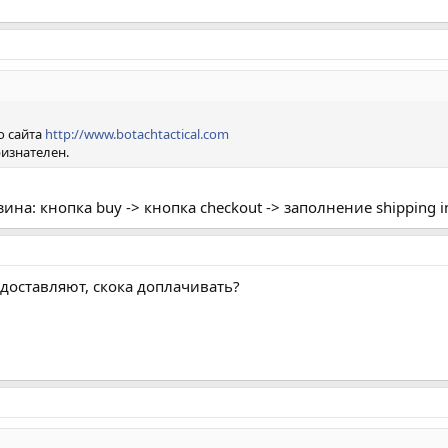
о сайта
http://www.botachtactical.com
ризнателен.
на: кнопка buy -> кнопка checkout -> заполнение shipping in
а доставляют, скока доплачивать?