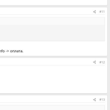
#11
fo -> оплата.
#12
#13