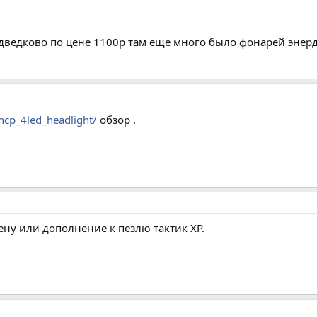
дведково по цене 1100р там еще много было фонарей энер
hcp_4led_headlight/
обзор .
ену или дополнение к пезлю тактик XP.