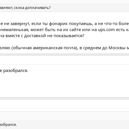
тавляют, скока доплачивать?
е не завернут, если ты фонарик покупаешь, а не что-то бо
немаленькая, может быть на их сайте или на ups.com есть к
на вместе с доставкой не показывается?
вляю (обычная американская почта), в среднем до Москвы 
е разобрался.
зобрался.