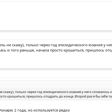
ль не скажу), только через год эпизодического юзания у н
ась и того раньше, начала просто крошиться, пришлось отод
е скажу), только через год эпизодического юзания у него сломалось 
осто крошиться, пришлось отодрать до конца. Второй раз я бы себе та
Фонарю 2 года, но используется редко