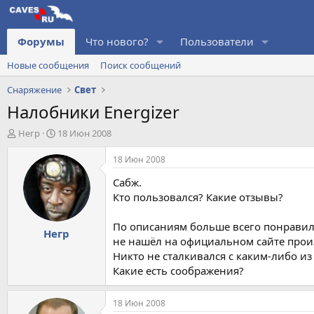
Форумы
Что нового?
Пользователи
Новые сообщения
Поиск сообщений
Снаряжение
Свет
Налобники Energizer
А
Д
Негр
18 Июн 2008
в
а
т
т
18 Июн 2008
о
а
Сабж.
р
н
т
а
Кто пользовался? Какие отзывы?
е
ч
м
а
По описаниям больше всего понрави
Негр
ы
л
не нашёл на официальном сайте прои
а
Никто не сталкивался с каким-либо из
Какие есть соображения?
18 Июн 2008