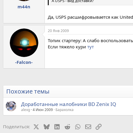
А USPS - вид доставки?
m44n
Да, USPS расшифровывается как United S
20 Янв 2009
Топик стартеру: А слабо воспользоват
Если тяжело кури
тут
-Falcon-
Похожие темы
Доработанные налобники BD Zenix IQ
alexg
4 Июн 2009
Барахолка
X
Bluesky
LinkedIn
Reddit
WhatsApp
Электронная почт
Ссылка
Поделиться: