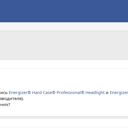
лись
Energizer® Hard Case® Professional® Headlight
и
Energize
зводителя).
 них?