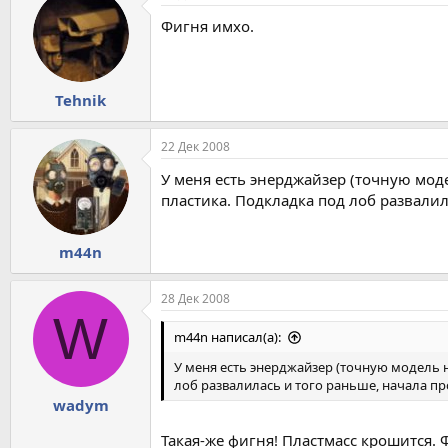
Фигня имхо.
Tehnik
22 Дек 2008
У меня есть энерджайзер (точную моде
пластика. Подкладка под лоб развалил
m44n
28 Дек 2008
W
m44n написал(а):
У меня есть энерджайзер (точную модель н
лоб развалилась и того раньше, начала пр
wadym
Такая-же фигня! Пластмасс крошится. 