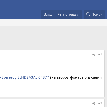
Вход
Регистрация
Поиск
#1
r-Eveready ELHD2A3AL 04377
(на второй фонарь описания
#2