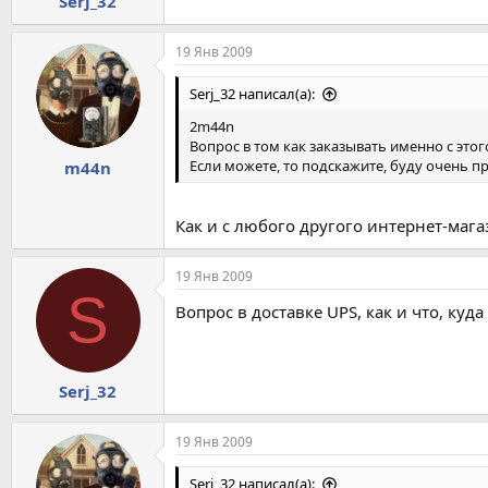
Serj_32
19 Янв 2009
Serj_32 написал(а):
2m44n
Вопрос в том как заказывать именно с этог
Если можете, то подскажите, буду очень п
m44n
Как и с любого другого интернет-магази
19 Янв 2009
S
Вопрос в доставке UPS, как и что, куд
Serj_32
19 Янв 2009
Serj_32 написал(а):