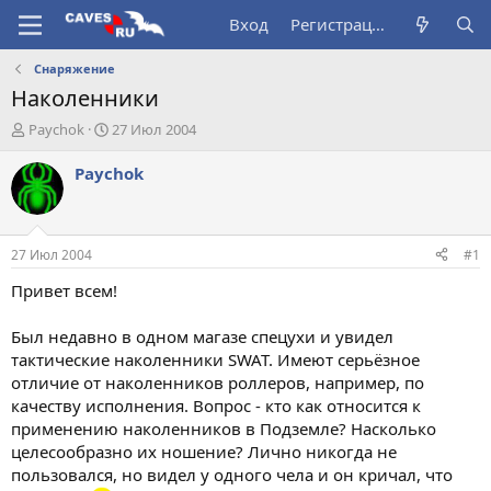
Вход
Регистрация
Снаряжение
Наколенники
А
Д
Paychok
27 Июл 2004
в
а
т
т
Paychok
о
а
р
н
т
а
е
ч
27 Июл 2004
#1
м
а
ы
л
Привет всем!
а
Был недавно в одном магазе спецухи и увидел
тактические наколенники SWAT. Имеют серьёзное
отличие от наколенников роллеров, например, по
качеству исполнения. Вопрос - кто как относится к
применению наколенников в Подземле? Насколько
целесообразно их ношение? Лично никогда не
пользовался, но видел у одного чела и он кричал, что