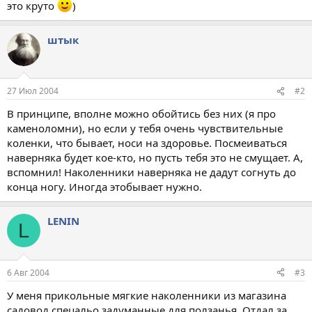
это круто
)
штык
27 Июл 2004
#2
В принципе, вполне можно обойтись без них (я про
каменоломни), но если у тебя очень чувствительные
коленки, что бывает, носи на здоровье. Посмеиваться
наверняка будет кое-кто, но пусть тебя это не смущает. А,
вспомнил! Наколенники наверняка не дадут согнуть до
конца ногу. Иногда этобывает нужно.
LENIN
L
6 Авг 2004
#3
У меня прикольные мягкие наколенники из магазина
садовод спецальо задуманные для ползанья. Отдал за