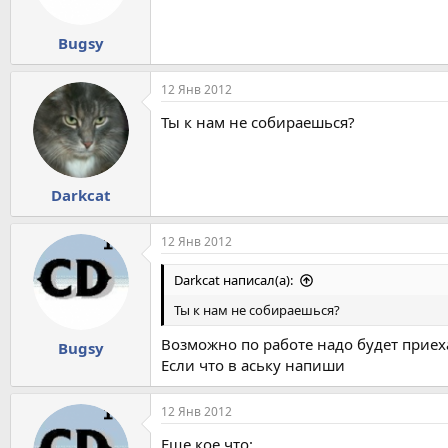
Bugsy
12 Янв 2012
Ты к нам не собираешься?
Darkcat
12 Янв 2012
Darkcat написал(а):
Ты к нам не собираешься?
Возможно по работе надо будет приехат
Bugsy
Если что в аську напиши
12 Янв 2012
Еще кое что: