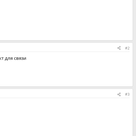
#2
кт для связи
#3