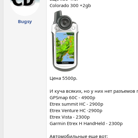
Colorado 300 +2gb
Bugsy
Цена 5500р.
И куча всяких, но у них нет разъемов 
GPSmap 60C - 4900p
Etrex summit HC - 2900p
Etrex Venture HC -2900p
Etrex Vista - 2300р
Garmin Etrex H HandHeld - 2300р
Автомобильные еще вот: