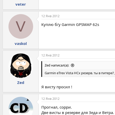
veter
12 Янв 2012
V
Куплю б/у Garmin GPSMAP 62s
vaskol
12 Янв 2012
Zed написал(а):
Garmin eTrex Vista HCx резерв. ты в питере
Zed
Я висту просил !
12 Янв 2012
Прогнал, сорри.
Две висты в резерве для Зеда и Ветра.