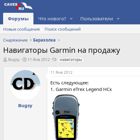
Форумы
Что нового?
Пользователи
Новые сообщения
Поиск сообщений
Снаряжение
Барахолка
Навигаторы Garmin на продажу
А
Д
Т
Bugsy
11 Янв 2012
навигаторы
в
а
е
т
т
г
11 Янв 2012
о
а
и
р
н
Есть следующее:
т
а
1. Garmin eTrex Legend HCx
е
ч
м
а
ы
л
Bugsy
а