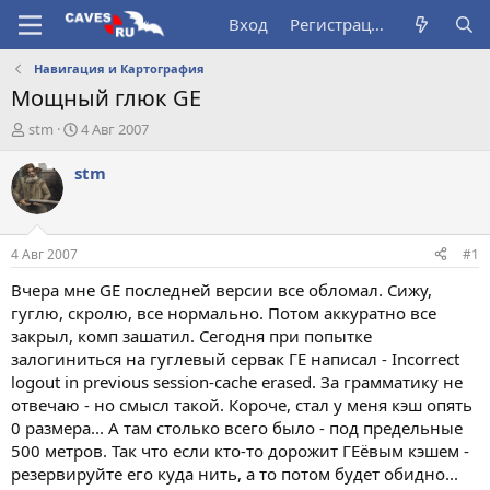
Вход
Регистрация
Навигация и Картография
Мощный глюк GE
А
Д
stm
4 Авг 2007
в
а
т
т
stm
о
а
р
н
т
а
е
ч
4 Авг 2007
#1
м
а
ы
л
Вчера мне GE последней версии все обломал. Сижу,
а
гуглю, скролю, все нормально. Потом аккуратно все
закрыл, комп зашатил. Сегодня при попытке
залогиниться на гуглевый сервак ГЕ написал - Incorrect
logout in previous session-cache erased. За грамматику не
отвечаю - но смысл такой. Короче, стал у меня кэш опять
0 размера... А там столько всего было - под предельные
500 метров. Так что если кто-то дорожит ГЕёвым кэшем -
резервируйте его куда нить, а то потом будет обидно...