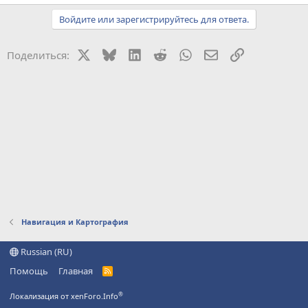
Войдите или зарегистрируйтесь для ответа.
X
Bluesky
LinkedIn
Reddit
WhatsApp
Электронная поч
Ссылка
Поделиться:
Навигация и Картография
Russian (RU)
Помощь
Главная
R
S
S
®
Локализация от xenForo.Info