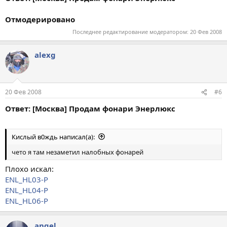
Отмодерировано
Последнее редактирование модератором:
20 Фев 2008
alexg
20 Фев 2008
#6
Ответ: [Москва] Продам фонари Энерлюкс
Кислый в0ждь написал(а):
чето я там незаметил налобных фонарей
Плохо искал:
ENL_HL03-P
ENL_HL04-P
ENL_HL06-P
angel