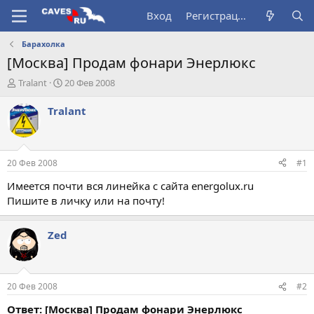
Вход
Регистрация
Барахолка
[Москва] Продам фонари Энерлюкс
А
Д
Tralant
20 Фев 2008
в
а
т
т
Tralant
о
а
р
н
т
а
е
ч
20 Фев 2008
#1
м
а
ы
л
Имеется почти вся линейка с сайта energolux.ru
а
Пишите в личку или на почту!
Zed
20 Фев 2008
#2
Ответ: [Москва] Продам фонари Энерлюкс