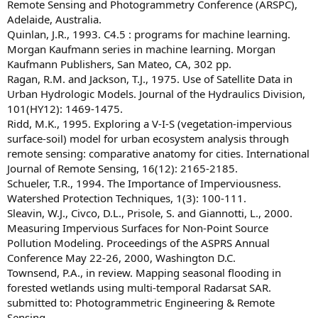
Remote Sensing and Photogrammetry Conference (ARSPC),
Adelaide, Australia.
Quinlan, J.R., 1993. C4.5 : programs for machine learning.
Morgan Kaufmann series in machine learning. Morgan
Kaufmann Publishers, San Mateo, CA, 302 pp.
Ragan, R.M. and Jackson, T.J., 1975. Use of Satellite Data in
Urban Hydrologic Models. Journal of the Hydraulics Division,
101(HY12): 1469-1475.
Ridd, M.K., 1995. Exploring a V-I-S (vegetation-impervious
surface-soil) model for urban ecosystem analysis through
remote sensing: comparative anatomy for cities. International
Journal of Remote Sensing, 16(12): 2165-2185.
Schueler, T.R., 1994. The Importance of Imperviousness.
Watershed Protection Techniques, 1(3): 100-111.
Sleavin, W.J., Civco, D.L., Prisole, S. and Giannotti, L., 2000.
Measuring Impervious Surfaces for Non-Point Source
Pollution Modeling. Proceedings of the ASPRS Annual
Conference May 22-26, 2000, Washington D.C.
Townsend, P.A., in review. Mapping seasonal flooding in
forested wetlands using multi-temporal Radarsat SAR.
submitted to: Photogrammetric Engineering & Remote
Sensing.