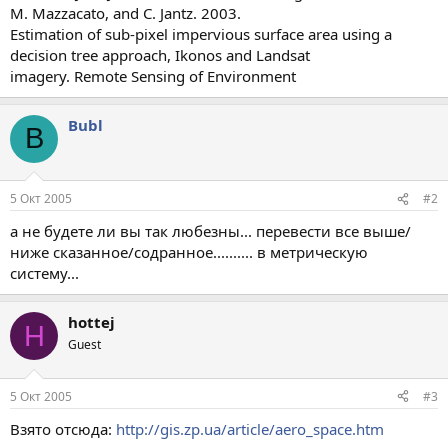
M. Mazzacato, and C. Jantz. 2003.
Estimation of sub-pixel impervious surface area using a
decision tree approach, Ikonos and Landsat
imagery. Remote Sensing of Environment
Bubl
B
5 Окт 2005
#2
а не будете ли вы так любезны... перевести все выше/
ниже сказанное/содранное.......... в метрическую
систему...
hottej
H
Guest
5 Окт 2005
#3
Взято отсюда:
http://gis.zp.ua/article/aero_space.htm