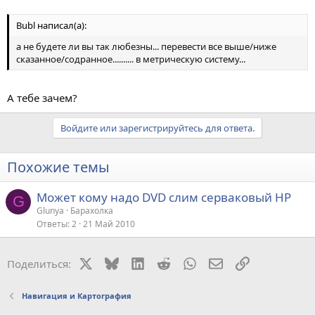
Bubl написал(а):
а не будете ли вы так любезны... перевести все выше/ниже
сказанное/содранное.......... в метрическую систему...
А тебе зачем?
Войдите или зарегистрируйтесь для ответа.
Похожие темы
Может кому надо DVD слим серваковый HP
G
Glunya
Барахолка
Ответы
2
21 Май 2010
X
Bluesky
LinkedIn
Reddit
WhatsApp
Электронная поч
Ссылка
Поделиться:
Навигация и Картография