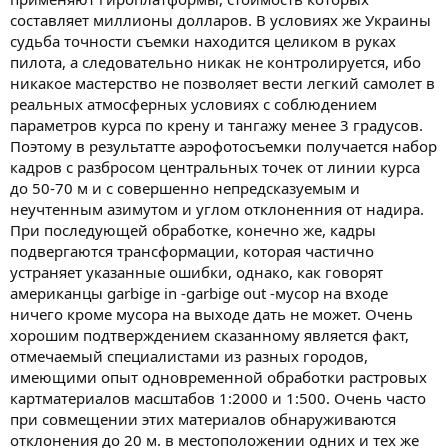
составляет миллионы долларов. В условиях же Украины
судьба точности съемки находится целиком в руках
пилота, а следовательно никак не контролируется, ибо
никакое мастерство не позволяет вести легкий самолет в
реальных атмосферных условиях с соблюдением
параметров курса по крену и тангажу менее 3 градусов.
Поэтому в результатте аэрофотосъемки получается набор
кадров с разбросом центральных точек от линии курса
до 50-70 м и с совершенно непредсказуемым и
неучтенным азимутом и углом отклоненния от надира.
При последующей обработке, конечно же, кадры
подвергаются трансформации, которая частично
устраняет указанные ошибки, однако, как говорят
американцы garbige in -garbige out -мусор на входе
ничего кроме мусора на выходе дать не может. Очень
хорошим подтверждением сказанному является факт,
отмечаемый специалистами из разных городов,
имеющими опыт одновременной обработки растровых
картматериалов масштабов 1:2000 и 1:500. Очень часто
при совмещении этих материалов обнаруживаются
отклонения до 20 м. в местоположении одних и тех же