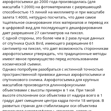
аэрофотосъемки до 2000 года производилась (для
масштаба 1:2000) на фотоматериалах с разрешающей
способностью 15 линий на миллиметр и при масштабе
залета 1:4000, нетрудно посчитать, что даже самое
тщательное сканирование этих материалов и перевод их
в цифровой вид для последующего дешифрирования
дает разрешение 27 сантиметров на пиксел.
С одной стороны, это более чем в 2 раза лучше данных
от спутника Quick Bird, имеющего разрешение 61
сантиметр на пиксел, что дает возможность сторонникам
аэрофотосъемки утверждать, что традиционные методы
имеют явное преимущество перед использованием
космической съемки.
Однако попробуем разобраться с истинной точностью
пространственной привязки данных аэрофотосъемки и
спутникового снимка. Аэрофотосъемка для крупных
масштабов производится длиннофокусными
объективами с высоты примерн в 1 км. При такой
высоте отклонение оси объектива от надира всего в 1
градус дает смещение центра кадра почти 18 метров. В
развитых странах для стабилизации оси объектива
применяют гироплатформы, стоимость которых