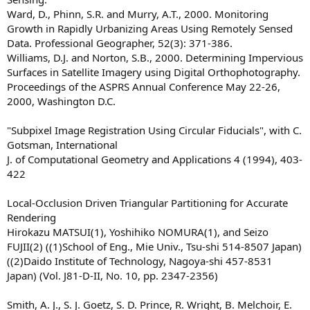
Ward, D., Phinn, S.R. and Murry, A.T., 2000. Monitoring
Growth in Rapidly Urbanizing Areas Using Remotely Sensed
Data. Professional Geographer, 52(3): 371-386.
Williams, D.J. and Norton, S.B., 2000. Determining Impervious
Surfaces in Satellite Imagery using Digital Orthophotography.
Proceedings of the ASPRS Annual Conference May 22-26,
2000, Washington D.C.
"Subpixel Image Registration Using Circular Fiducials", with C.
Gotsman, International
J. of Computational Geometry and Applications 4 (1994), 403-
422
Local-Occlusion Driven Triangular Partitioning for Accurate
Rendering
Hirokazu MATSUI(1), Yoshihiko NOMURA(1), and Seizo
FUJII(2) ((1)School of Eng., Mie Univ., Tsu-shi 514-8507 Japan)
((2)Daido Institute of Technology, Nagoya-shi 457-8531
Japan) (Vol. J81-D-II, No. 10, pp. 2347-2356)
Smith, A. J., S. J. Goetz, S. D. Prince, R. Wright, B. Melchoir, E.