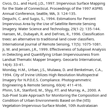
Civco, D.L. and Hurd, J.D., 1997. Impervious Surface Mapping
for the State of Connecticut. Proceedings of the 1997 ASPRS
Annual Conference, Seattle, WA, 3: 124-135.
Deguchi, C. and Sugio, S., 1994. Estimations for Percent
Impervious Area by the Use of Satellite Remote Sensing
Imagery. Water Science and Technology, 29(1-2): 135-144.
Hansen, M., Dubayah, R. and DeFries, R., 1996. Classification
trees: an alternative to traditional land cover classifiers.
International Journal of Remote Sensing, 17(5): 1075-1081.
Ji, M. and Jensen, J.R., 1999. Effectiveness of Subpixel Analysis
in Detecting and Quantifying Urban Imperviousness from
Landsat Thematic Mapper Imagery. Geocarto International,
14(4): 33-41.
Monday, H.M., Urban, J.S., Mulawa, D. and Benkelman, C.A.,
1994. City of Irvine Utilizes High Resolution Multispectral
Imagery for N.P.D.E.S. Compliance. Photogrammetric
Engineering & Remote Sensing, 60(4): 411-416.
Phinn, S.R., Stanford, M., Shyy, P.T. and Murray, A., 2000. A
Sub-Pixel Scale Approach for Monitoring the Composition and
Condition of Urban Environments Based on the (VIS)
Vegetation-Impervious-Surface Model, 10th Australasian