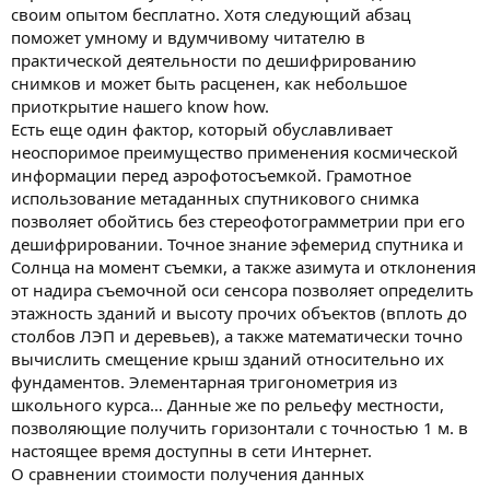
своим опытом бесплатно. Хотя следующий абзац
поможет умному и вдумчивому читателю в
практической деятельности по дешифрированию
снимков и может быть расценен, как небольшое
приоткрытие нашего know how.
Есть еще один фактор, который обуславливает
неоспоримое преимущество применения космической
информации перед аэрофотосъемкой. Грамотное
использование метаданных спутникового снимка
позволяет обойтись без стереофотограмметрии при его
дешифрировании. Точное знание эфемерид спутника и
Солнца на момент съемки, а также азимута и отклонения
от надира съемочной оси сенсора позволяет определить
этажность зданий и высоту прочих объектов (вплоть до
столбов ЛЭП и деревьев), а также математически точно
вычислить смещение крыш зданий относительно их
фундаментов. Элементарная тригонометрия из
школьного курса… Данные же по рельефу местности,
позволяющие получить горизонтали с точностью 1 м. в
настоящее время доступны в сети Интернет.
О сравнении стоимости получения данных