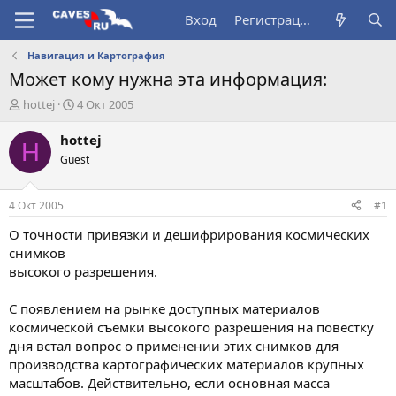
Вход
Регистрация
Навигация и Картография
Может кому нужна эта информация:
А
Д
hottej
4 Окт 2005
в
а
т
т
hottej
H
о
а
Guest
р
н
т
а
е
ч
4 Окт 2005
#1
м
а
ы
л
О точности привязки и дешифрирования космических
а
снимков
высокого разрешения.
С появлением на рынке доступных материалов
космической съемки высокого разрешения на повестку
дня встал вопрос о применении этих снимков для
производства картографических материалов крупных
масштабов. Действительно, если основная масса