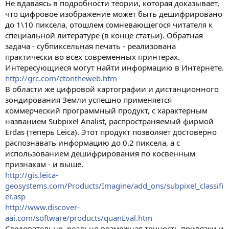
Не вдаваясь в подробности теории, которая доказывает,
что цифровое изображение может быть дешифрировано
до 1\10 пиксела, отошлем сомневающегося читателя к
специальной литературе (в конце статьи). Обратная
задача - субпиксельная печать - реализована
практически во всех современных принтерах.
Интересующиеся могут найти информацию в Интернете.
http://grc.com/ctontheweb.htm
В области же цифровой картографии и дистанционного
зондирования Земли успешно применяется
коммерческий программный продукт, с характерным
названием Subpixel Analist, распространяемый фирмой
Erdas (теперь Leiсa). Этот продукт позволяет достоверно
распознавать информацию до 0.2 пиксела, а с
использованием дешифрирования по косвенным
признакам - и выше.
http://gis.leica-
geosystems.com/Products/Imagine/add_ons/subpixel_classifi
er.asp
http://www.discover-
aai.com/software/products/quanEval.htm
Следовательно, реально возможная точность привязки и