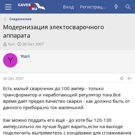
Вход
Регистрация
Снаряжение
Модернизация электосварочного
аппарата
А
Д
Yuri
30 Окт 2007
в
а
т
т
Yuri
Y
о
а
р
н
т
а
е
ч
30 Окт 2007
#1
м
а
ы
л
Есть малый сварочник до 100 ампер - только
а
трансформатор и неработающий регулятор тока.Всё
время даёт предел.Качество сварки - как должно быть от
данного прибора,но ток маленький.
Как можно поддать его ещё - до хотя бы 120-130
ампер,сильно ли лучше будет варить,если на выходе
подключить выпрямитель с кондёрами для сглаживания