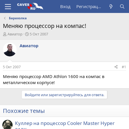
Вход
Регистрация
Барахолка
Меняю процессор на компас!
А
Д
Авиатор
5 Окт 2007
в
а
т
т
Авиатор
о
а
р
н
т
а
е
ч
5 Окт 2007
#1
м
а
ы
л
Меняю процессор AMD Athlon 1600 на компас в
а
металлическом корпусе!
Войдите или зарегистрируйтесь для ответа.
Похожие темы
Куллер на процессор Cooler Master Hyper