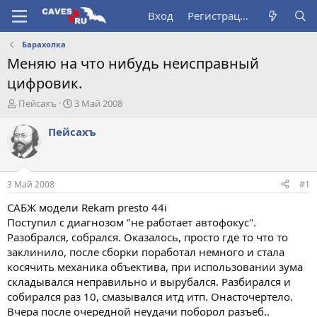
Вход
Регистрация
Барахолка
Меняю на что нибудь неисправный
цифровик.
А
Д
Пейсахъ
3 Май 2008
в
а
т
т
Пейсахъ
о
а
р
н
т
а
е
ч
3 Май 2008
#1
м
а
ы
л
САБЖ модели Rekam presto 44i
а
Поступил с диагнозом "не работает автофокус".
Разобрался, собрался. Оказалось, просто где то что то
заклинило, после сборки поработал немного и стала
косячить механика объектива, при использовании зума
складывался неправильно и вырубался. Разбирался и
собирался раз 10, смазывался итд итп. Онасточертело.
Вчера после очередной неудачи поборол разъеб..