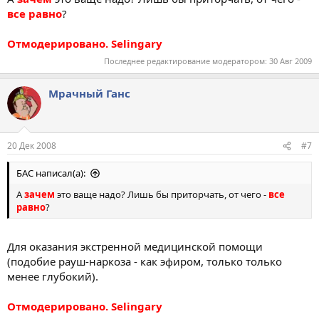
все равно
?
Отмодерировано. Selingary
Последнее редактирование модератором:
30 Авг 2009
Мрачный Ганс
20 Дек 2008
#7
БАС написал(а):
А
зачем
это ваще надо? Лишь бы приторчать, от чего -
все
равно
?
Для оказания экстренной медицинской помощи
(подобие рауш-наркоза - как эфиром, только только
менее глубокий).
Отмодерировано. Selingary