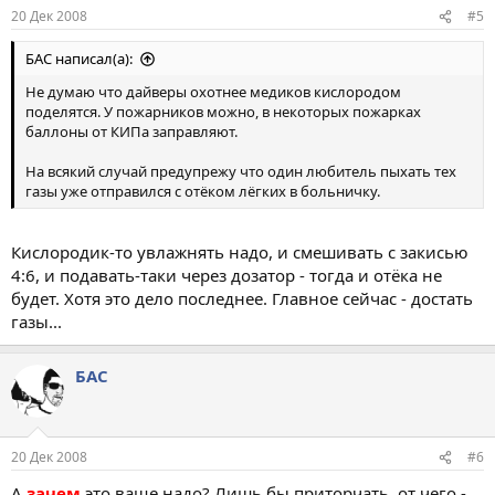
20 Дек 2008
#5
БАС написал(а):
Не думаю что дайверы охотнее медиков кислородом
поделятся. У пожарников можно, в некоторых пожарках
баллоны от КИПа заправляют.
На всякий случай предупрежу что один любитель пыхать тех
газы уже отправился с отёком лёгких в больничку.
Кислородик-то увлажнять надо, и смешивать с закисью
4:6, и подавать-таки через дозатор - тогда и отёка не
будет. Хотя это дело последнее. Главное сейчас - достать
газы...
БАС
20 Дек 2008
#6
А
зачем
это ваще надо? Лишь бы приторчать, от чего -