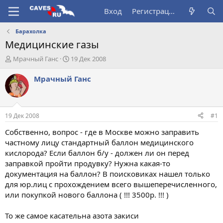
Вход
Регистрация
Барахолка
Медицинские газы
А
Д
Мрачный Ганс
19 Дек 2008
в
а
т
т
Мрачный Ганс
о
а
р
н
т
а
е
ч
19 Дек 2008
#1
м
а
ы
л
Собственно, вопрос - где в Москве можно заправить
а
частному лицу стандартный баллон медицинского
кислорода? Если баллон б/у - должен ли он перед
заправкой пройти продувку? Нужна какая-то
документация на баллон? В поисковиках нашел только
для юр.лиц с прохождением всего вышеперечисленного,
или покупкой нового баллона ( !!! 3500р. !!! )
То же самое касательна азота закиси