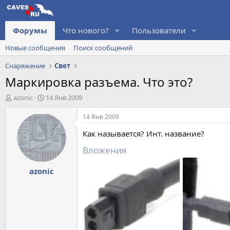
Форумы
Что нового?
Пользователи
Новые сообщения
Поиск сообщений
Снаряжение
Свет
Маркировка разъема. Что это?
А
Д
azonic
14 Янв 2009
в
а
т
т
14 Янв 2009
о
а
Как называется? Инт. название?
р
н
т
а
Вложения
е
ч
м
а
azonic
ы
л
а