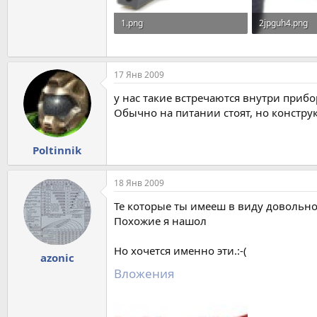
1.png
2jpguh4.png
29,7 KB · Просмотры: 663
17,2 KB · Про
17 Янв 2009
у нас такие встречаются внутри прибо
Обычно на питании стоят, но констру
Poltinnik
18 Янв 2009
Те которые ты имееш в виду довольно
Похожие я нашол
Но хочется именно эти.:-(
azonic
Вложения