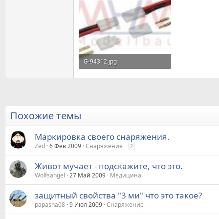
G-94312.jpg
6,5 KB · Просмотры: 522
Похожие темы
Маркировка своего снаряжения.
Zed
6 Фев 2009
Снаряжение
2
Живот мучает - подскажите, что это.
Wolfsangel
27 Май 2009
Медицина
защитный свойства "3 ми" что это такое?
papasha08
9 Июл 2009
Снаряжение