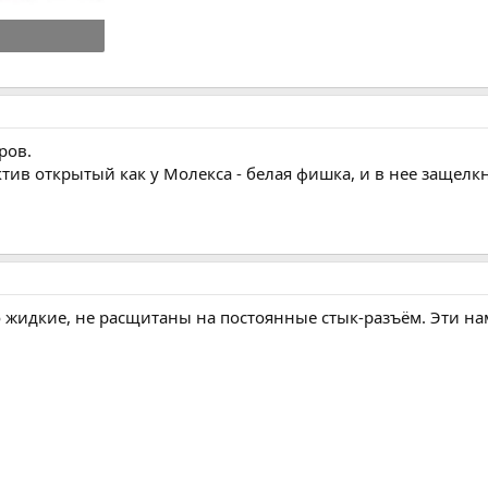
смотры: 588
ров.
ктив открытый как у Молекса - белая фишка, и в нее защел
 жидкие, не расщитаны на постоянные стык-разъём. Эти нам