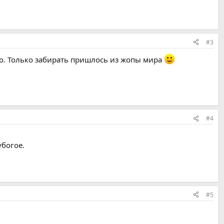
#3
но. Только забирать пришлось из жопы мира
#4
убогое.
#5