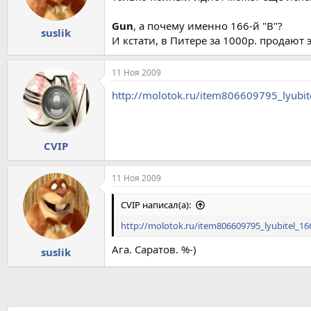
Gun
, а почему именно 166-й "В"?
suslik
И кстати, в Питере за 1000р. продают
11 Ноя 2009
http://molotok.ru/item806609795_lyubit
CVIP
11 Ноя 2009
CVIP написал(а):
http://molotok.ru/item806609795_lyubitel_16
Ага. Саратов. %-)
suslik