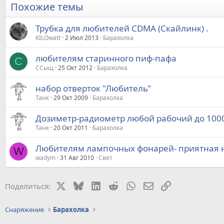
Похожие темы
Трубка для любителей CDMA (Скайлинк) .
KILOwatt
2 Июл 2013
Барахолка
любителям старинного пиф-пафа
С
ССыщ
25 Окт 2012
Барахолка
набор отверток "Любитель"
Танк
29 Окт 2009
Барахолка
Дозиметр-радиометр любой рабочий до 1000
Танк
20 Окт 2011
Барахолка
Любителям лампочных фонарей- приятная н
W
wadym
31 Авг 2010
Свет
X
Bluesky
LinkedIn
Reddit
WhatsApp
Электронная почт
Ссылка
Поделиться:
Снаряжение
Барахолка