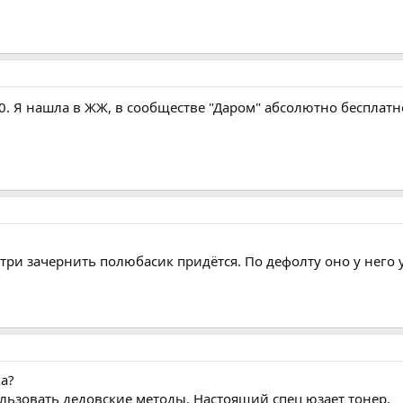
0. Я нашла в ЖЖ, в сообществе "Даром" абсолютно бесплат
утри зачернить полюбасик придётся. По дефолту оно у него 
а?
ьзовать дедовские методы. Настоящий спец юзает тонер.