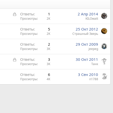
З
Ответы
1
2 Апр 2014
а
Просмотры
2K
KILOwatt
к
Ответы
5
25 Окт 2012
р
Просмотры
2K
Страшный Зверь
ы
т
Ответы
2
29 Окт 2009
а
Просмотры
3K
jeepeg
З
Ответы
3
30 Окт 2011
а
Просмотры
3K
Танк
к
Ответы
6
3 Сен 2010
р
Просмотры
4K
n1788
ы
т
а