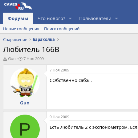
Форумы
Что нового?
Пользователи
Новые сообщения
Поиск сообщений
Снаряжение
Барахолка
Любитель 166В
А
Д
Gun
7 Ноя 2009
в
а
т
т
7 Ноя 2009
о
а
СОбственно сабж..
р
н
т
а
е
ч
м
а
Gun
ы
л
а
9 Ноя 2009
P
Есть Любитель 2 с экспонометром. Если