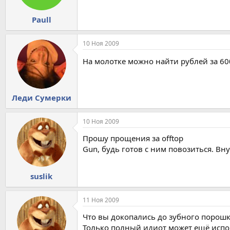
Paull
10 Ноя 2009
На молотке можно найти рублей за 60
Леди Сумерки
10 Ноя 2009
Прошу прощения за offtop
Gun, будь готов с ним повозиться. Вн
suslik
11 Ноя 2009
Что вы докопались до зубного порошк
Только полный идиот может ещё испол