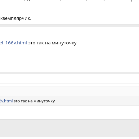
 экземплярчик.
el_166v.html
это так на минуточку
6v.html
это так на минуточку