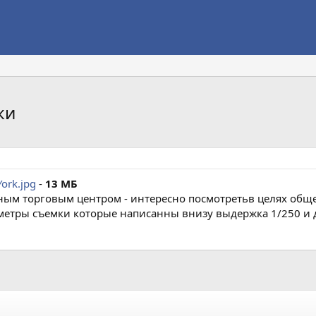
ки
ork.jpg
-
13 МБ
ным торговым центром - интересно посмотретьв целях обще
аметры съемки которые написанны внизу выдержка 1/250 и 