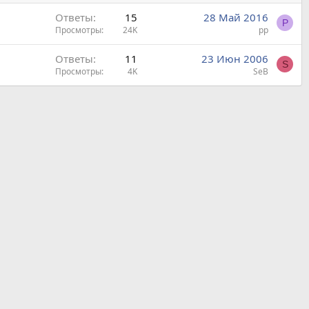
Ответы
15
28 Май 2016
P
Просмотры
24K
pp
Ответы
11
23 Июн 2006
S
Просмотры
4K
SeB