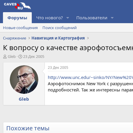
Форумы
Что нового?
Пользователи
Новые сообщения
Поиск сообщений
Снаряжение
Навигация и Картография
К вопросу о качестве аэрофотосъем
А
Д
Gleb
23 Дек 2005
в
а
т
т
23 Дек 2005
о
а
http://www.unc.edu/~sinko/NY/New%20Y
р
н
т
а
Аэрофотоснимок New York с разрушен
е
ч
подробностей. Так же интересны пар
м
а
Gleb
ы
л
а
Похожие темы