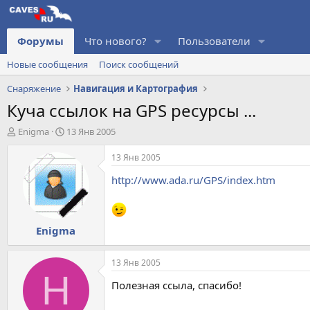
Форумы
Что нового?
Пользователи
Новые сообщения
Поиск сообщений
Снаряжение
Навигация и Картография
Куча ссылок на GPS ресурсы ...
А
Д
Enigma
13 Янв 2005
в
а
т
т
13 Янв 2005
о
а
http://www.ada.ru/GPS/index.htm
р
н
т
а
е
ч
м
а
Enigma
ы
л
а
13 Янв 2005
H
Полезная ссыла, спасибо!