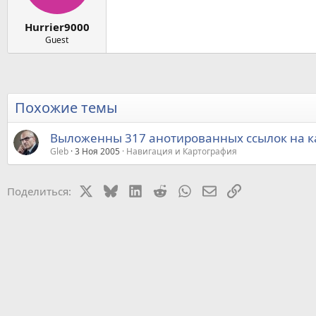
Hurrier9000
Guest
Похожие темы
Выложенны 317 анотированных ссылок на к
Gleb
3 Ноя 2005
Навигация и Картография
X
Bluesky
LinkedIn
Reddit
WhatsApp
Электронная почт
Ссылка
Поделиться: