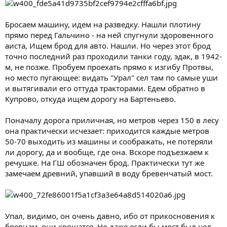
Бросаем машину, идем на разведку. Нашли плотину
прямо перед Гальчино - на ней спугнули здоровенного
аиста, Ищем брод для авто. Нашли. Но через этот брод
точно последний раз проходили танки году, эдак, в 1942-
м, не позже. Пробуем проехать прямо к изгибу Протвы,
но место пугающее: видать "Урал" сел там по самые уши
и вытягивали его оттуда тракторами. Едем обратно в
Купрово, откуда ищем дорогу на Бартеньево.
Поначалу дорога приличная, но метров через 150 в лесу
она практически исчезает: приходится каждые метров
50-70 выходить из машины и соображать, не потеряли
ли дорогу, да и вообще, где она. Вскоре подъезжаем к
речушке. На ГШ обозначен брод. Практически тут же
замечаем древний, упавший в воду бревенчатый мост.
Упал, видимо, он очень давно, ибо от прикосновения к
бревнам, они крошатся. Но даже если бы мост был цел,