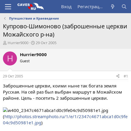
Вход
Регистрация
Путешествия и Краеведение
Купрово-Шимоново (заброшенные церкви
Можайского р-на)
А
Д
Hurrier9000
29 Окт 2005
в
а
т
т
Hurrier9000
H
о
а
Guest
р
н
т
а
е
ч
29 Окт 2005
#1
м
а
ы
л
Заброшенные церкви, коими ныне так богата земля
а
Русская. На сей раз был выбран маршрут в Можайском
районе. Цель - посетить 2 заброшенные церкви.
(
http://photos.streamphoto.ru/1/e/1/2347c4671abca1d0c9fe
04c9d50981e1.jpg
)