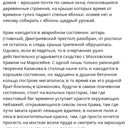
домов – вросшие почти по самые окна, покосившиеся
деревянные строения, на крыши которых время от
времени гулко падают спелые яблоки: хозяев нет и
некому собирать с яблонь щедрый урожай.
Храм находится в аварийном состоянии: алтарь
(главный, Дмитриевский престол) разобран, от росписи
не осталось и следа, крыша трапезной обрушилась.
Однако, если вглядеться, то в очертаниях руин
действительно угадывается сходство с Московским
Храмом на Маросейке. С одной лишь только разницей:
творение Казакова в столице ныне хоть и находится в
хорошем состоянии, но задушено в душное бетонное
кольцо построек мегаполиса; в то время как его родной
брат-близнец в Шимоново, будучи в самом плачевном
состоянии, стоит на вольных просторах, там где
неистовый бег времени уступает красоте окружающих
пейзажей, открывающихся сквозь окна Храма, там где
лучи заката красят лежащие вдалеке, в низине поля и
леса в восхитительные краски, там, где просто хочется
присесть на мостках возле пруда и смотреть на заросшую