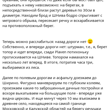
подъехать к нему невозможно: на берегах, в
непосредственной близи растут деревья по 30см в
диаметре. Находим брод и ШНива бодро спрыгивает с
метрового обрыва, пересекает речку и вскарабкивается
на противоположный берег.
Теперь можно расслабиться: назад дороги нет
Собственно, и впереди дороги нет: штурман, т.е., я, берет
топор и идет впереди, сзади Plaven потихоньку
протискивается на ШНиве. Топором намахался на
несколько лет вперед. В итоге, потратив часа три,
выбираемся из леса.
Далее по полевым дорогам и асфальту доезжаем до
Ширино. Фигурно маневрируем по глубоким колеям,
проезжаем какие-то заброшенные дачные постройки и
вскоре выкатываем на большущее поле - впереди уже
видна церковь. И еще минут через 10 мы въезжаем в
древнее село, находящееся на самой границе
Московской и Калужской областей на берегу речушки