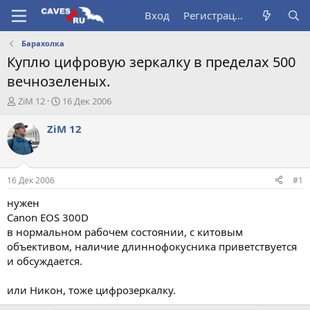
Вход
Регистрация
Барахолка
Куплю цифровую зеркалку в пределах 500
вечнозеленых.
А
Д
ZiM 12
16 Дек 2006
в
а
т
т
ZiM 12
о
а
р
н
т
а
е
ч
16 Дек 2006
#1
м
а
ы
л
нужен
а
Canon EOS 300D
в нормальном рабочем состоянии, с китовым
объективом, наличие длиннофокусника приветствуется
и обсуждается.
или Никон, тоже цифрозеркалку.