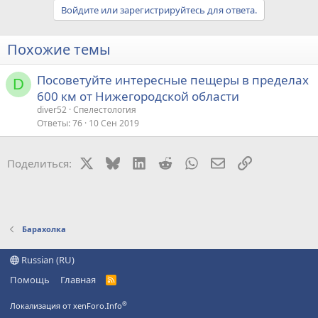
Войдите или зарегистрируйтесь для ответа.
Похожие темы
Посоветуйте интересные пещеры в пределах
D
600 км от Нижегородской области
diver52
Спелестология
Ответы
76
10 Сен 2019
X
Bluesky
LinkedIn
Reddit
WhatsApp
Электронная поч
Ссылка
Поделиться:
Барахолка
Russian (RU)
Помощь
Главная
R
S
S
®
Локализация от xenForo.Info