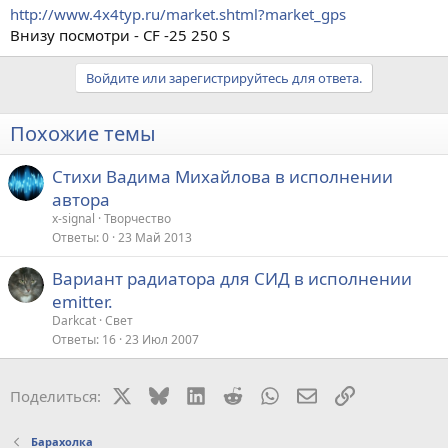
http://www.4x4typ.ru/market.shtml?market_gps
Внизу посмотри - CF -25 250 S
Войдите или зарегистрируйтесь для ответа.
Похожие темы
Стихи Вадима Михайлова в исполнении
автора
x-signal
Творчество
Ответы
0
23 Май 2013
Вариант радиатора для СИД в исполнении
emitter.
Darkcat
Свет
Ответы
16
23 Июл 2007
X
Bluesky
LinkedIn
Reddit
WhatsApp
Электронная поч
Ссылка
Поделиться:
Барахолка