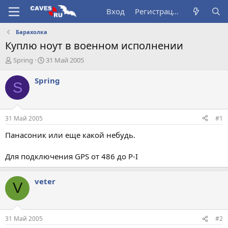
Вход
Регистрация
Барахолка
Куплю ноут в военном исполнении
А
Д
Spring
31 Май 2005
в
а
т
т
Spring
S
о
а
р
н
т
а
е
ч
31 Май 2005
#1
м
а
ы
л
Панасоник или еще какой небудь.
а
Для подключения GPS от 486 до P-I
veter
V
31 Май 2005
#2