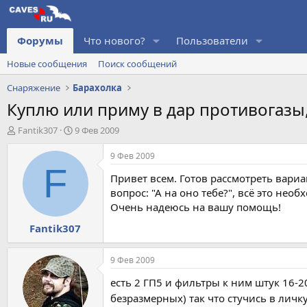
Форумы
Что нового?
Пользователи
Новые сообщения
Поиск сообщений
Снаряжение
Барахолка
Куплю или приму в дар противогазы,
А
Д
Fantik307
9 Фев 2009
в
а
т
т
9 Фев 2009
о
а
F
Привет всем. Готов рассмотреть вари
р
н
т
а
вопрос: "А на оно тебе?", всё это не
е
ч
Очень надеюсь на вашу помощь!
м
а
Fantik307
ы
л
а
9 Фев 2009
есть 2 ГП5 и фильтры к ним штук 16-
безразмерных) так что стучись в личк