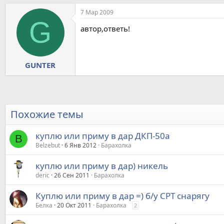
7 Мар 2009
G
автор,ответь!
GUNTER
Похожие темы
куплю или приму в дар ДКП-50a
B
Belzebut
6 Янв 2012
Барахолка
куплю или приму в дар) никель
deric
26 Сен 2011
Барахолка
Куплю или приму в дар =) б/у СРТ снарягу
Белка
20 Окт 2011
Барахолка
2