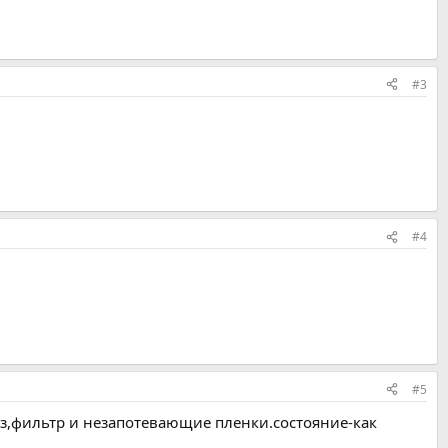
#3
#4
#5
аз,фильтр и незапотевающие пленки.состояние-как