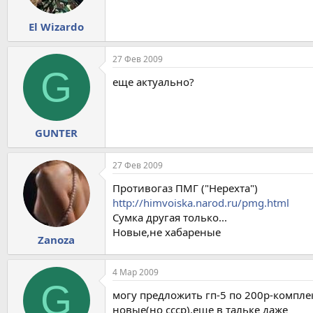
El Wizardo
27 Фев 2009
G
еще актуально?
GUNTER
27 Фев 2009
Противогаз ПМГ ("Нерехта")
http://himvoiska.narod.ru/pmg.html
Сумка другая только...
Новые,не хабареные
Zanoza
4 Мар 2009
G
могу предложить гп-5 по 200р-компле
новые(но ссср),еще в тальке даже