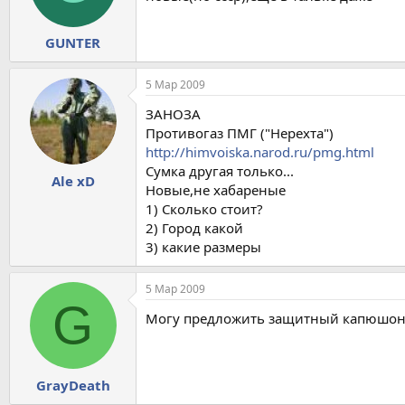
GUNTER
5 Мар 2009
ЗАНОЗА
Противогаз ПМГ ("Нерехта")
http://himvoiska.narod.ru/pmg.html
Сумка другая только...
Ale xD
Новые,не хабареные
1) Сколько стоит?
2) Город какой
3) какие размеры
5 Мар 2009
G
Могу предложить защитный капюшон
GrayDeath