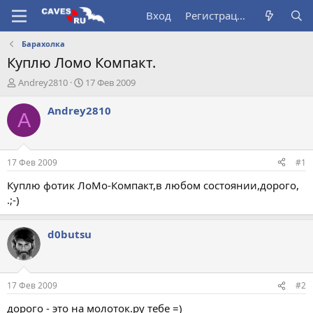
Вход
Регистрация
Барахолка
Куплю Ломо Компакт.
А
Д
Andrey2810
17 Фев 2009
в
а
т
т
Andrey2810
A
о
а
р
н
т
а
е
ч
17 Фев 2009
#1
м
а
ы
л
Куплю фотик ЛоМо-Компакт,в любом состоянии,дорого,
а
.;-)
d0butsu
17 Фев 2009
#2
дорого - это на молоток.ру тебе =)