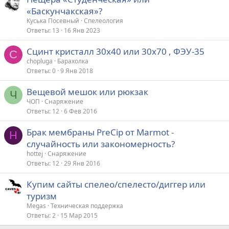
«Баскунчакская»?
Куська Посевный
Спелеология
Ответы
13
16 Янв 2023
Сцинт кристалл 30х40 или 30х70 , ФЭУ-35
C
chopluga
Барахолка
Ответы
0
9 Янв 2018
Вещевой мешок или рюкзак
Ч
ЧОП
Снаряжение
Ответы
12
6 Фев 2016
Брак мембраны PreCip от Marmot -
H
случайность или закономерность?
hottej
Снаряжение
Ответы
12
29 Янв 2016
Купим сайты спелео/спелесто/диггер или
туризм
Megas
Техническая поддержка
Ответы
2
15 Мар 2015