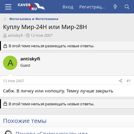
Вход
Регистрация
Фотосъемка и Фототехника
Куплу Мир-24Н или Мир-28Н
А
Д
antiskyfi
12 Ноя 2007
в
а
т
В этой теме нельзя размещать новые ответы.
т
о
а
р
н
antiskyfi
A
т
а
Guest
е
ч
м
а
ы
л
12 Ноя 2007
#1
а
Сабж. В личку или нопошту. Темку лучше закрыть
В этой теме нельзя размещать новые ответы.
Похожие темы
Пещера «Студенческая» или